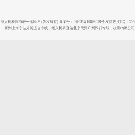
绍兴柯桥滨海轩一运输户 (版权所有) 备案号：浙ICP备19008059号 友情连接QQ：30495
桥到上海宁波外贸进仓专线，绍兴柯桥直达北京天津广州深圳专线，杭州物流公司网站：www.2-2