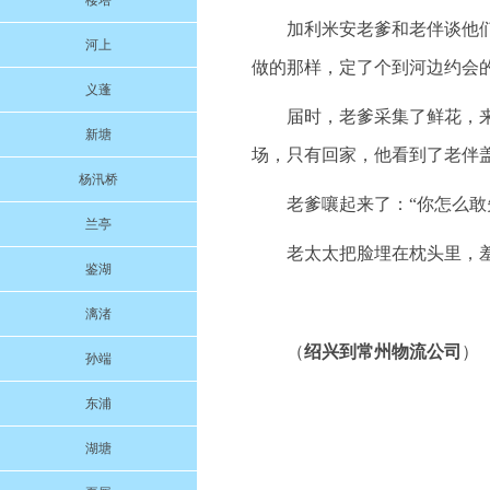
楼塔
加利米安老爹和老伴谈他
河上
做的那样，定了个到河边约会
义蓬
届时，老爹采集了鲜花，
新塘
场，只有回家，他看到了老伴
杨汛桥
老爹嚷起来了：“你怎么敢
兰亭
老太太把脸埋在枕头里，羞
鉴湖
漓渚
（
绍兴到常州物流公司
）
孙端
东浦
湖塘