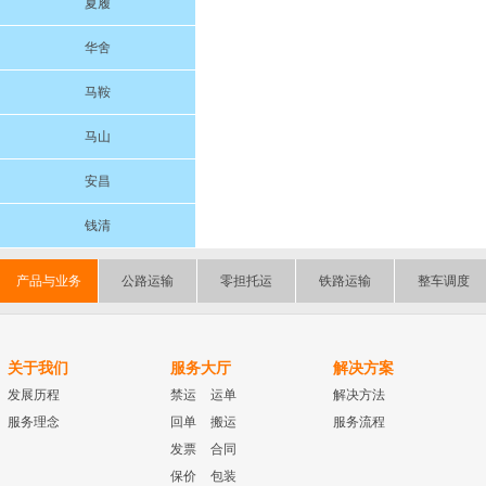
夏履
华舍
马鞍
马山
安昌
钱清
产品与业务
公路运输
零担托运
铁路运输
整车调度
关于我们
服务大厅
解决方案
发展历程
禁运
运单
解决方法
服务理念
回单
搬运
服务流程
发票
合同
保价
包装