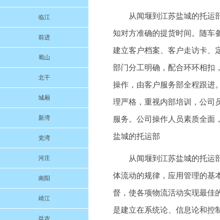
从闻堰到江苏盐城的托运
临江
知对方准确的提货时间。随车
前进
建立客户档案、客户走访卡、
蜀山
部门分工明确，配合环环相扣
北干
操作，由客户服务部全程跟进
城厢
理严格，重视内部培训，公司
新湾
服务。公司操作人员素质全面
盐城的托运部
党湾
从闻堰到江苏盐城的托运部物流
河庄
体流动的规律，应用管理的基
南阳
督，使各项物流活动实现最佳
靖江
是建立在系统论、信息论和控
益农