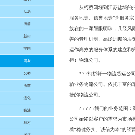
从柯桥闻堰到江苏盐城的托运
瓜沥
服务地壹、信誉地壹”为服务
衙前
族在的一颗耀眼明珠，几经风
新街
善的管理机制、高瞻远瞩的决
宁围
运作高效的服务体系的建立和
担）物流公司。
闻堰
义桥
? ? ?柯桥轩一物流货
输业务物流公司。依托丰富的
所前
捷的物流公司。
进化
? ? ? ? ?我们的业
临浦
公司始终以客户的需求为市场
戴村
着“稳健务实、诚信为本”的经