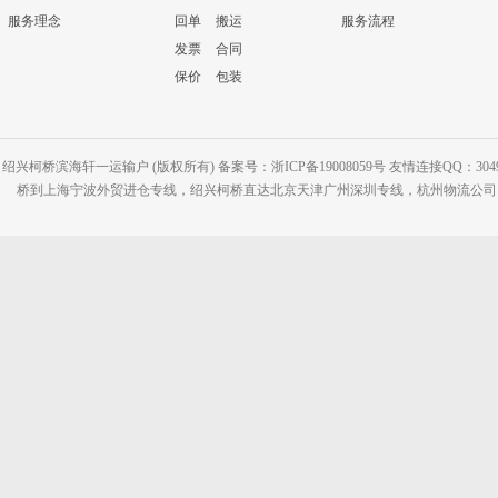
服务理念
回单
搬运
服务流程
发票
合同
保价
包装
绍兴柯桥滨海轩一运输户 (版权所有) 备案号：浙ICP备19008059号 友情连接QQ：30495
桥到上海宁波外贸进仓专线，绍兴柯桥直达北京天津广州深圳专线，杭州物流公司网站：www.2-2