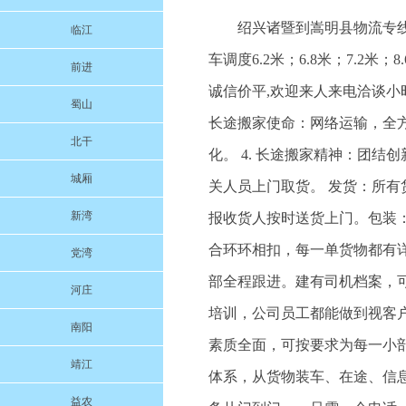
绍兴诸暨到嵩明县物流专线
临江
车调度6.2米；6.8米；7.2米
前进
诚信价平,欢迎来人来电洽谈小时
蜀山
长途搬家使命：网络运输，全方
北干
化。 4. 长途搬家精神：团
城厢
关人员上门取货。 发货：所有
新湾
报收货人按时送货上门。包装
合环环相扣，每一单货物都有
党湾
部全程跟进。建有司机档案，
河庄
培训，公司员工都能做到视客
南阳
素质全面，可按要求为每一小
靖江
体系，从货物装车、在途、信息
益农