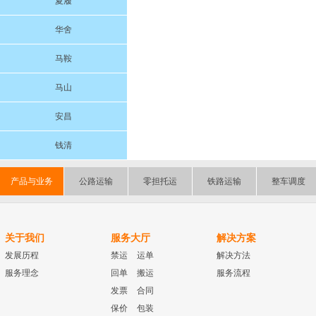
夏履
华舍
马鞍
马山
安昌
钱清
产品与业务
公路运输
零担托运
铁路运输
整车调度
关于我们
服务大厅
解决方案
发展历程
禁运
运单
解决方法
服务理念
回单
搬运
服务流程
发票
合同
保价
包装