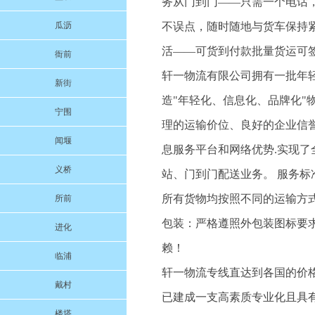
务从门到门——只需一个电话
瓜沥
不误点，随时随地与货车保持紧
活——可货到付款批量货运可签《
衙前
轩一物流有限公司拥有一批年
新街
造"年轻化、信息化、品牌化
宁围
理的运输价位、良好的企业信
闻堰
息服务平台和网络优势.实现
义桥
站、门到门配送业务。 服务标
所有货物均按照不同的运输方
所前
包装：严格遵照外包装图标要
进化
赖！
临浦
轩一物流专线直达到各国的价格
戴村
已建成一支高素质专业化且具
楼塔