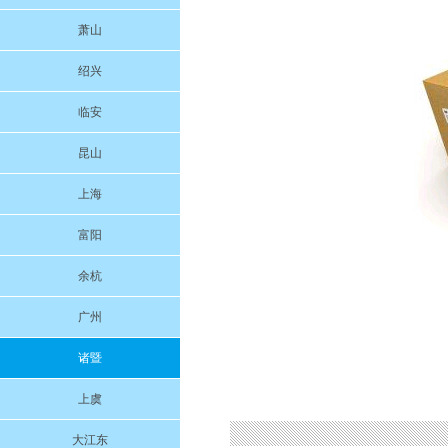
萧山
绍兴
临安
昆山
上海
富阳
余杭
广州
诸暨
上虞
大江东