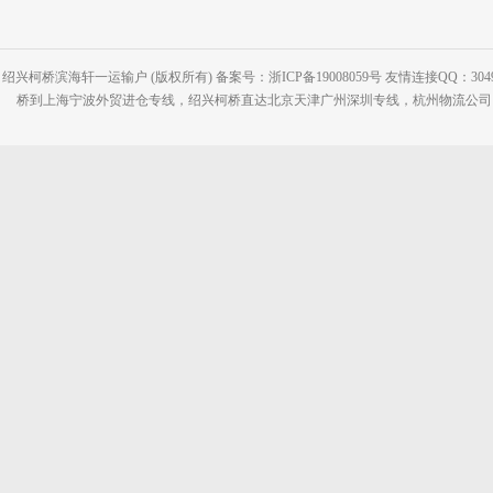
绍兴柯桥滨海轩一运输户 (版权所有) 备案号：浙ICP备19008059号 友情连接QQ：30495
桥到上海宁波外贸进仓专线，绍兴柯桥直达北京天津广州深圳专线，杭州物流公司网站：www.2-2