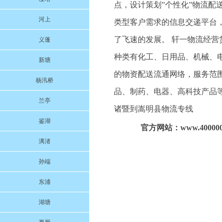
点，设计策划”个性化”物流
河上
类型客户需求的信息交递平台
了飞速的发展。 轩一物流经
义蓬
种类有化工、日用品、机械、
新塘
的物资配送流通网络，服务范
杨汛桥
品、制药、电器、高科技产品
兰亭
诸暨到嵩明县物流专线
鉴湖
官方网站：www.4000004
漓渚
孙端
东浦
湖塘