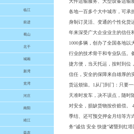
大件运输服务、大型设备运输
临江
各地一百多个大中城市，可承
身制订灵活、变通的个性化货
前进
年来深受广大企业业主的信任
蜀山
1000多辆，创办了全国各地
北干
行业的技术骨干和专业队伍。
城厢
捷方便，当天托运，按时到位
新湾
信任，安全的保障来自雄厚的
党湾
货运烦恼。1从门到门：只要一
天准时发车，决不误点，随时
河庄
对安全，损缺货物按价赔偿。 
南阳
季结、还可预交押金月结等方式
靖江
务“诚信 安全 快捷”诸暨到红塔区货
益农