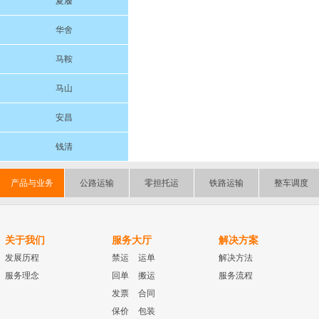
夏履
华舍
马鞍
马山
安昌
钱清
产品与业务
公路运输
零担托运
铁路运输
整车调度
关于我们
服务大厅
解决方案
发展历程
禁运
运单
解决方法
服务理念
回单
搬运
服务流程
发票
合同
保价
包装