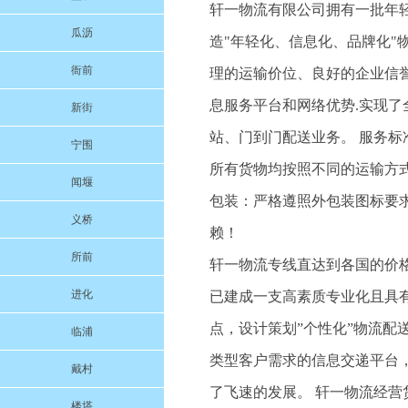
轩一物流有限公司拥有一批年
瓜沥
造"年轻化、信息化、品牌化
衙前
理的运输价位、良好的企业信
息服务平台和网络优势.实现
新街
站、门到门配送业务。 服务标
宁围
所有货物均按照不同的运输方
闻堰
包装：严格遵照外包装图标要
义桥
赖！
所前
轩一物流专线直达到各国的价格
进化
已建成一支高素质专业化且具
点，设计策划”个性化”物流
临浦
类型客户需求的信息交递平台
戴村
了飞速的发展。 轩一物流经
楼塔