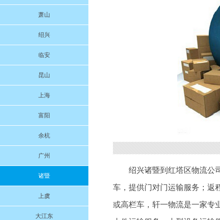
萧山
绍兴
临安
昆山
上海
富阳
余杭
广州
绍兴诸暨到红塔区物流公
诸暨
车，提供门对门运输服务；返程车调度
上虞
或高栏车，轩一物流是一家专
大江东