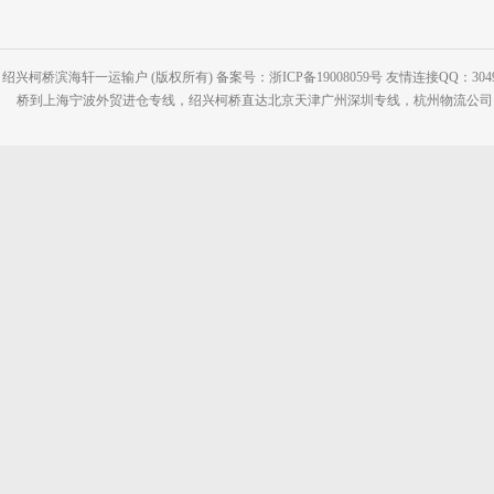
绍兴柯桥滨海轩一运输户 (版权所有) 备案号：浙ICP备19008059号 友情连接QQ：30495
桥到上海宁波外贸进仓专线，绍兴柯桥直达北京天津广州深圳专线，杭州物流公司网站：www.2-2