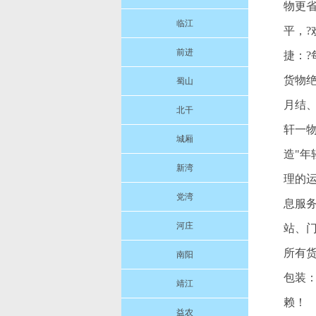
物更
临江
平，
前进
捷：
货物
蜀山
月结
北干
轩一
城厢
造"
新湾
理的
党湾
息服
河庄
站、门
所有
南阳
包装
靖江
赖！
益农