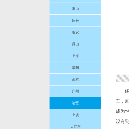
萧山
绍兴
临安
昆山
上海
富阳
余杭
绍
广州
车，
诸暨
成为
上虞
没有
大江东