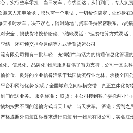
省心，实行整车零担，当日发车，专线直达，从门到门，专人负
?欢迎来人来电洽谈，您只需一个电话，一切帮你搞定，让你身在
?每天准时发车，决不误点，随时随地与货车保持紧密联系。?货
绝对安全，损缺货物按价赔偿。?结账灵活：?运费结算方式灵活
、季结、还可预交押金月结等方式诸暨货运公司
物流有限公司拥有一批年轻、充满朝气与活力的精通信息化管理
年轻化、信息化、品牌化"物流服务提供了智力支持，公司一直以
运输价位、良好的企业信誉活跃于我国物流行业之林。承揽全国
务平台和网络优势.实现了全国城市之间纵横交错、真正立体化货
到门配送业务。 服务标准： 取货：本公司接到客户委托两小时
货物均按照不同的运输方式当天上站、当天发车。 派送：货到之
：严格遵照外包装图标要求进行包装 轩一物流有限公司，实名注