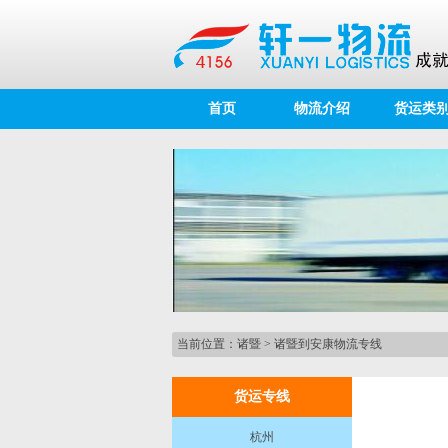
首页
物流介绍
货运类
当前位置：
诸暨
>
诸暨到安康物流专线
货运专线
杭州