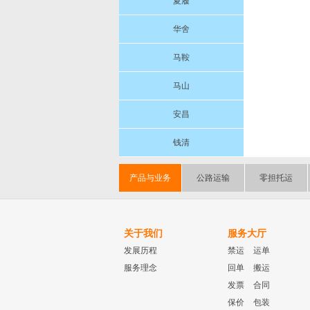
夏履
华舍
马鞍
马山
安昌
钱清
产品与业务
公路运输
零担托运
关于我们
服务大厅
发展历程
禁运
运单
服务理念
回单
搬运
发票
合同
保价
包装