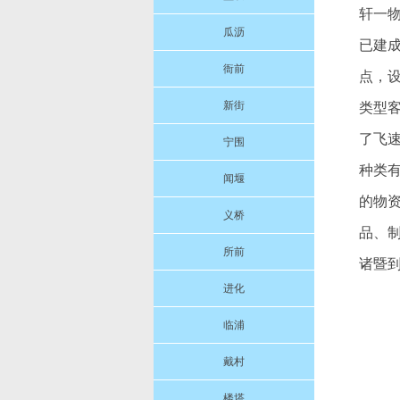
轩一物
瓜沥
已建
衙前
点，
新街
类型
了飞
宁围
种类
闻堰
的物
义桥
品、
所前
诸暨
进化
临浦
戴村
楼塔