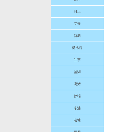
河上
义蓬
新塘
杨汛桥
兰亭
鉴湖
漓渚
孙端
东浦
湖塘