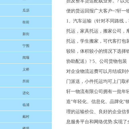
担及整车货运配载业务。? 以
瓜沥
便的货运回报广大客户~?轩
1、汽车运输（针对不同路线，
衙前
托运，家具托运，搬家公司，
新街
托运，学生搬家，可代客打包
宁围
较轻，体积较小的情况下选择铁
闻堰
协助配送）? 5、公司货物包装
义桥
对企业物流运费可以月结或到
门派送，小件托运均可上门取样）ww
所前
轩一物流有限公司拥有一批年
进化
造"年轻化、信息化、品牌化
临浦
理的运输价位、良好的企业信
戴村
息服务平台和网络优势.实现
楼塔