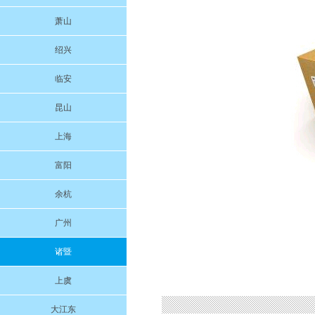
萧山
绍兴
临安
昆山
上海
富阳
余杭
广州
诸暨
上虞
大江东