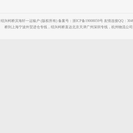
绍兴柯桥滨海轩一运输户 (版权所有) 备案号：浙ICP备19008059号 友情连接QQ：30495
桥到上海宁波外贸进仓专线，绍兴柯桥直达北京天津广州深圳专线，杭州物流公司网站：www.2-2