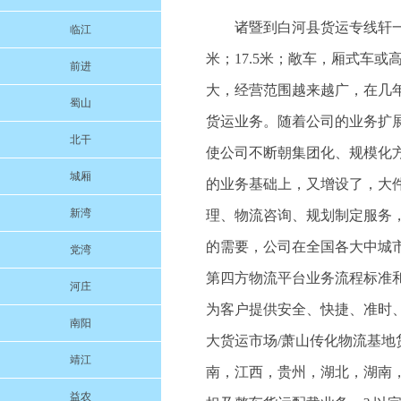
诸暨到白河县货运专线轩一物流
临江
米；17.5米；敞车，厢式车
前进
大，经营范围越来越广，在几
蜀山
货运业务。随着公司的业务扩
北干
使公司不断朝集团化、规模化
城厢
的业务基础上，又增设了，大
新湾
理、物流咨询、规划制定服务
的需要，公司在全国各大中城
党湾
第四方物流平台业务流程标准
河庄
为客户提供安全、快捷、准时
南阳
大货运市场/萧山传化物流基
靖江
南，江西，贵州，湖北，湖南
益农