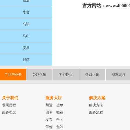
夏履
官方网站：www.4000004
华舍
马鞍
马山
安昌
钱清
产品与业务
公路运输
零担托运
铁路运输
整车调度
关于我们
服务大厅
解决方案
发展历程
禁运
运单
解决方法
服务理念
回单
搬运
服务流程
发票
合同
保价
包装