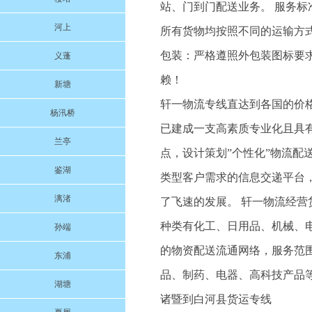
站、门到门配送业务。 服务标
河上
所有货物均按照不同的运输方
包装：严格遵照外包装图标要
义蓬
赖！
新塘
轩一物流专线直达到各国的价格
杨汛桥
已建成一支高素质专业化且具
兰亭
点，设计策划”个性化”物流
鉴湖
类型客户需求的信息交递平台
漓渚
了飞速的发展。 轩一物流经
种类有化工、日用品、机械、
孙端
的物资配送流通网络，服务范
东浦
品、制药、电器、高科技产品
湖塘
诸暨到白河县货运专线