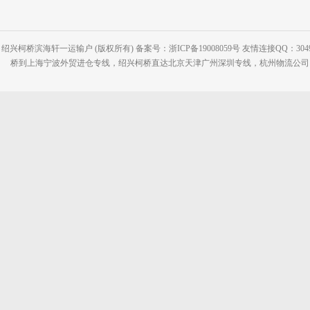
绍兴柯桥滨海轩一运输户 (版权所有) 备案号：浙ICP备19008059号 友情连接QQ：30495
桥到上海宁波外贸进仓专线，绍兴柯桥直达北京天津广州深圳专线，杭州物流公司网站：www.2-2