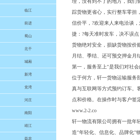
理，没有到不了的地方，我们
临江
踪货物更省心，实行整车零担
信价平，?欢迎来人来电洽谈
前进
捷：?每天准时发车，决不误
蜀山
货物绝对安全，损缺货物按价
北干
月结、季结、还可预交押金月结
城厢
第一，服务至上"是我们对社
新湾
位于何方，轩一货物运输服务
党湾
真与互联网等方式预约订车。
点和价格。在操作时与客户签
河庄
www.2-2.co
南阳
轩一物流有限公司拥有一批年
靖江
造"年轻化、信息化、品牌化
益农