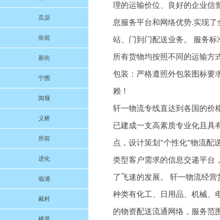
理的运输价位、良好的企业信
瓜沥
息服务平台和网络优势.实现
衙前
站、门到门配送业务。 服务标
所有货物均按照不同的运输方
新街
包装：严格遵照外包装图标要
宁围
赖！
闻堰
轩一物流专线直达到各国的价格
义桥
已建成一支高素质专业化且具
所前
点，设计策划”个性化”物流
进化
类型客户需求的信息交递平台
了飞速的发展。 轩一物流经
临浦
种类有化工、日用品、机械、
戴村
的物资配送流通网络，服务范
楼塔