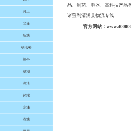
品、制药、电器、高科技产品
河上
诸暨到清涧县物流专线
义蓬
官方网站：www.4000004
新塘
杨汛桥
兰亭
鉴湖
漓渚
孙端
东浦
湖塘