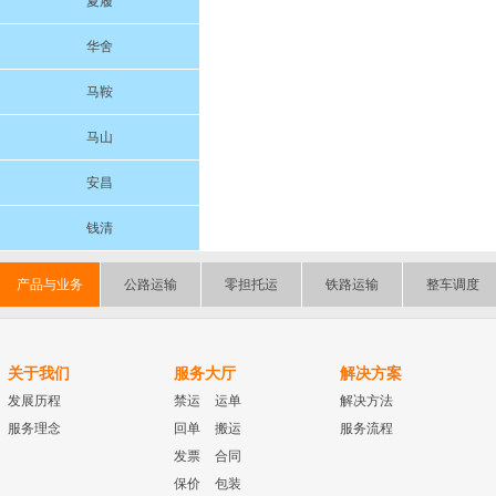
夏履
华舍
马鞍
马山
安昌
钱清
产品与业务
公路运输
零担托运
铁路运输
整车调度
关于我们
服务大厅
解决方案
发展历程
禁运
运单
解决方法
服务理念
回单
搬运
服务流程
发票
合同
保价
包装