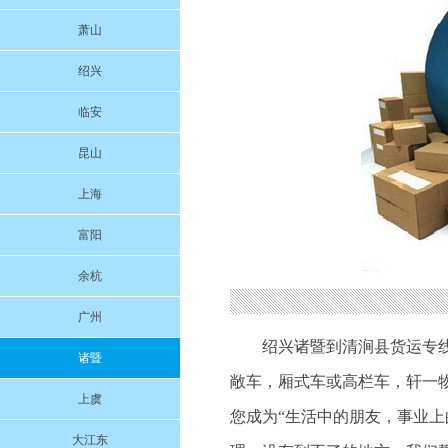
萧山
绍兴
临安
昆山
上海
富阳
余杭
广州
绍兴诸暨到清涧县货运专线物流
诸暨
敞车，厢式车或高栏车，轩一
上虞
您成为“生活中的朋友，事业上
大江东