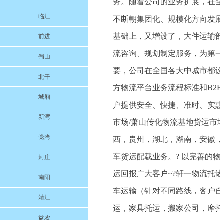
务。随着公司的业务扩展，在
临江
不断朝集团化、规模化方向发
基础上，又增设了，大件运输
前进
流咨询、规划制定服务，为第
蜀山
要，公司在全国各大中城市都
北干
方物流平台业务流程标准和B
城厢
户提供安全、快捷、准时、实
新湾
市场/萧山传化物流基地货运
党湾
西，贵州，湖北，湖南，安徽
车货运配载业务。? 以完善的
河庄
运回报广大客户~?轩一物流托
南阳
车运输（针对不同路线，客户自
靖江
运，家具托运，搬家公司，摩
益农