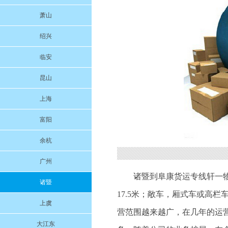
萧山
绍兴
临安
昆山
上海
富阳
余杭
广州
诸暨到阜康货运专线轩一物流公
诸暨
17.5米；敞车，厢式车或高
上虞
营范围越来越广，在几年的运
大江东