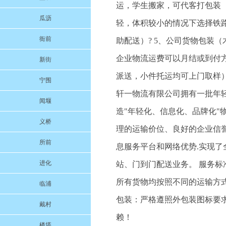
运，学生搬家，可代客打包装
瓜沥
轻，体积较小的情况下选择铁路
衙前
助配送）? 5、公司货物包装（
企业物流运费可以月结或到付
新街
派送，小件托运均可上门取样）www
宁围
轩一物流有限公司拥有一批年
闻堰
造"年轻化、信息化、品牌化
义桥
理的运输价位、良好的企业信
所前
息服务平台和网络优势.实现
进化
站、门到门配送业务。 服务标
所有货物均按照不同的运输方
临浦
包装：严格遵照外包装图标要
戴村
赖！
楼塔