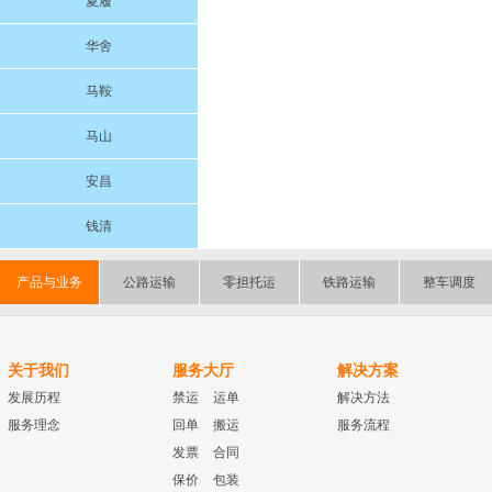
夏履
华舍
马鞍
马山
安昌
钱清
产品与业务
公路运输
零担托运
铁路运输
整车调度
关于我们
服务大厅
解决方案
发展历程
禁运
运单
解决方法
服务理念
回单
搬运
服务流程
发票
合同
保价
包装