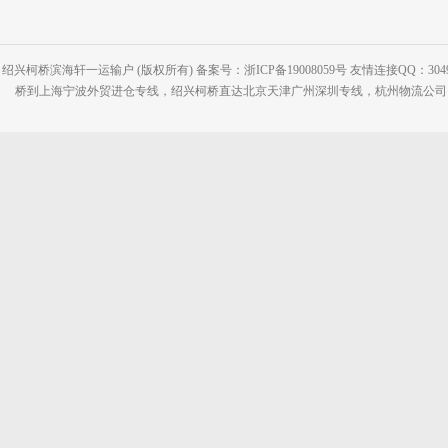
绍兴柯桥滨海轩一运输户 (版权所有) 备案号：浙ICP备19008059号 友情连接QQ：30495
桥到上海宁波外贸进仓专线，绍兴柯桥直达北京天津广州深圳专线，杭州物流公司网站：www.2-2