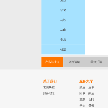
夏履
华舍
马鞍
马山
安昌
钱清
产品与业务
公路运输
零担托运
关于我们
服务大厅
发展历程
禁运
运单
服务理念
回单
搬运
发票
合同
保价
包装