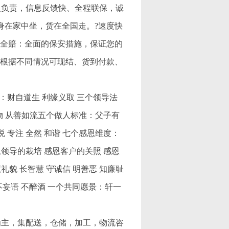
人负责，信息反馈快、全程联保，诚
身在家中坐，货在全国走。?速度快
损全赔：全面的保安措施，保证您的
，根据不同情况可现结、货到付款、
：财自道生 利缘义取 三个领导法
载物 从善如流五个做人标准：父子有
悦 专注 全然 和谐 七个感恩维度：
恩领导的栽培 感恩客户的关照 感恩
礼貌 长智慧 守诚信 明善恶 知廉耻
 不妄语 不醉酒 一个共同愿景：轩一
为主，集配送，仓储，加工，物流咨