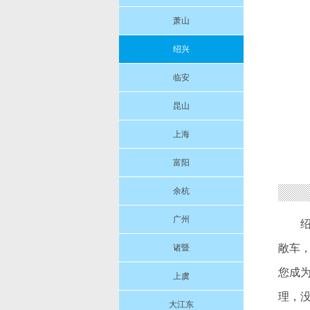
萧山
绍兴
临安
昆山
上海
富阳
余杭
广州
绍
敞车
诸暨
您成
上虞
理，
大江东