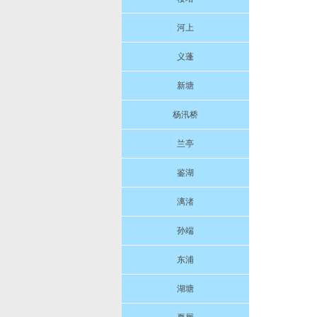
河上
义蓬
新塘
杨汛桥
兰亭
鉴湖
漓渚
孙端
东浦
湖塘