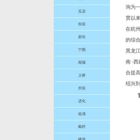
询为一
瓜沥
贯以
衙前
在杭
新街
的综合
宁围
黑龙江 
南 ·
闻堰
合提
义桥
绍兴
所前
进化
临浦
戴村
楼塔