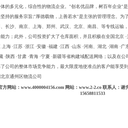
体的多元化，综合性的物流企业。"创名优品牌，树百年企业"是追
来坚持的服务宗旨;"厚德载物，上善若水"是主张的管理理念。为
州、长沙、南京、上海、郑州、武汉、北京、南昌、等专线运输
能力；此外，公司投资扩大了仓库面积，并且积极在全国北京 ·天津 ·河
上海 ·江苏 ·浙江 ·安徽 ·福建 ·江西 ·山东 ·河南、湖北 ·湖南 ·广东
西藏 ·陕西 ·甘肃 ·青海 ·宁夏 ·新疆等省构建域配送网络；以
高了公司的整体市场竞争能力，最大限度地使准点的客户能享受
到北京通州区物流公司
官方网站：www.4000004156.com 网站：www.2-2.co 联系人：谢
15658811533