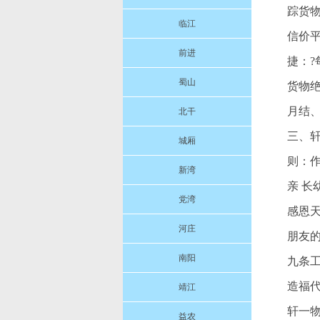
踪货
临江
信价
前进
捷：
蜀山
货物
月结
北干
三、
城厢
则：作
新湾
亲 长
党湾
感恩天
河庄
朋友的
南阳
九条工
造福代
靖江
轩一
益农