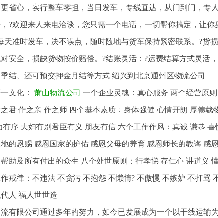
物更省心，实行整车零担，当日发车，专线直达，从门到门，专
平，?欢迎来人来电洽谈，您只需一个电话，一切帮你搞定，让你
?每天准时发车，决不误点，随时随地与货车保持紧密联系。?货
绝对安全，损缺货物按价赔偿。?结账灵活：?运费结算方式灵活
、季结、还可预交押金月结等方式 绍兴到北京通州区物流公司
轩一文化：
萧山物流公司
一个企业灵魂：真心服务 两个经营原则
之君 作之亲 作之师 四个基本素质：身体强健 心情开朗 厚德
幼有序 夫妇有别君臣有义 朋友有信 六个工作作风：真诚 谦恭 喜
地的恩赐 感恩国家的护佑 感恩父母的养育 感恩师长的教诲 感
帮助及所有付出的众生 八个处世原则：行孝悌 存仁心 讲道义 懂
作戒律：不违法 不贪污 不抱怨 不懒惰? 不傲慢 不嫉妒 不打骂
代人 福人世世造
物流有限公司通过多年的努力，如今已发展成为一个以干线运输