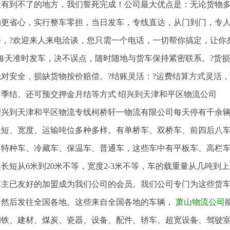
没有到不了的地方，我们誓死完成！公司最大优点是：无论货物
物更省心，实行整车零担，当日发车，专线直达，从门到门，专
平，?欢迎来人来电洽谈，您只需一个电话，一切帮你搞定，让你
?每天准时发车，决不误点，随时随地与货车保持紧密联系。?货
绝对安全，损缺货物按价赔偿。?结账灵活：?运费结算方式灵活
、季结、还可预交押金月结等方式 绍兴到天津和平区物流公司
绍兴到天津和平区物流专线柯桥轩一物流有限公司每天停有千余
长短、宽度、运输吨位多种多样。有单桥车、双桥车、前四后八
、特种车、冷藏车、保温车、普通车，这些车中有平板车、高栏
长短从6米到20米不等，宽度2-3米不等，车的载重量从几吨到
车主已友好的加盟成为我们公司的会员。我们公司专门为这些货
，然后发往全国各地。这些来自全国各地的车辆，
萧山物流公司
钢铁、建材、煤炭、瓷器、设备、配件、轿车、超宽设备、驾驶