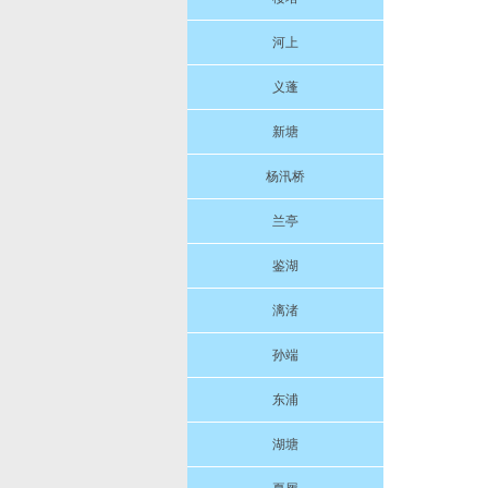
河上
义蓬
新塘
杨汛桥
兰亭
鉴湖
漓渚
孙端
东浦
湖塘