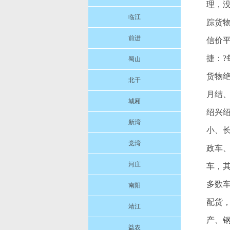
理，
临江
踪货
前进
信价
捷：
蜀山
货物
北干
月结
城厢
绍兴
新湾
小、
党湾
政车
河庄
车，其
多数
南阳
配货
靖江
产、
益农