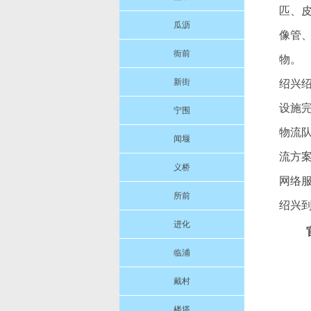
匹、
瓜沥
像管
衙前
物。
新街
绍兴绍
设施
宁围
物流
闻堰
流方
义桥
网络
所前
绍兴
进化
临浦
戴村
楼塔