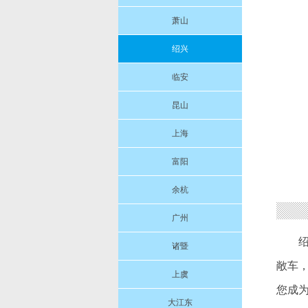
萧山
绍兴
临安
昆山
上海
富阳
余杭
广州
绍
诸暨
敞车
上虞
您成
大江东