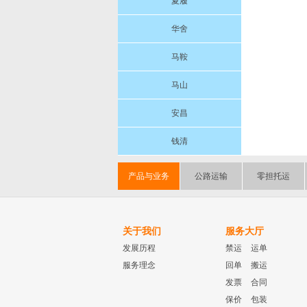
夏履
华舍
马鞍
马山
安昌
钱清
产品与业务
公路运输
零担托运
关于我们
服务大厅
发展历程
禁运
运单
服务理念
回单
搬运
发票
合同
保价
包装