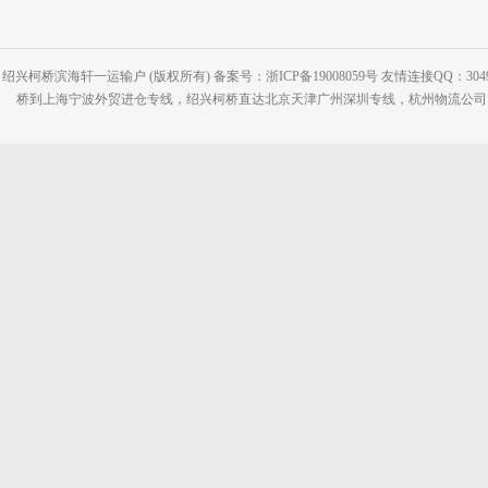
绍兴柯桥滨海轩一运输户 (版权所有) 备案号：浙ICP备19008059号 友情连接QQ：30495
桥到上海宁波外贸进仓专线，绍兴柯桥直达北京天津广州深圳专线，杭州物流公司网站：www.2-2