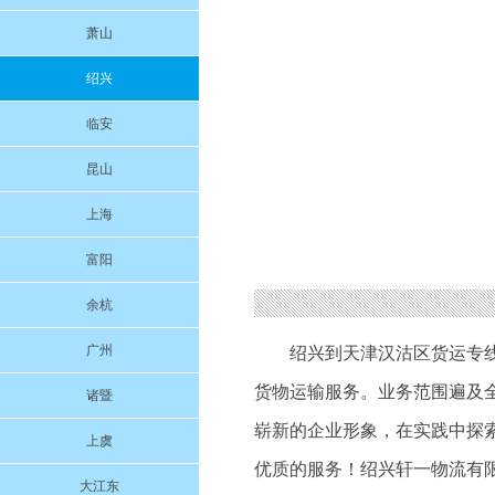
萧山
绍兴
临安
昆山
上海
富阳
余杭
广州
绍兴到天津汉沽区货运专
货物运输服务。业务范围遍及
诸暨
崭新的企业形象，在实践中探
上虞
优质的服务！绍兴轩一物流有
大江东