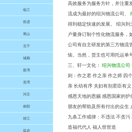
高效服务为服务方针，并注重
临江
流成为最好的绍兴物流公司、
前进
得到稳定快速的发展。 绍兴到
蜀山
户量身订制个性化物流服务，
公司有自主研发的第三方物流
北干
恼。当然，货主也可用托运单
城厢
三、轩一文化：
绍兴物流公司
新湾
则：作之君 作之亲 作之师 
党湾
亲 长幼有序 夫妇有别君臣有义
河庄
感恩天地的恩赐 感恩国家的护
朋友的帮助及所有付出的众生 八
南阳
九条工作戒律：不违法 不贪污 
靖江
造福代代人 福人世世造
益农