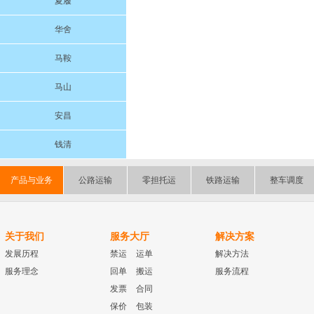
夏履
华舍
马鞍
马山
安昌
钱清
产品与业务
公路运输
零担托运
铁路运输
整车调度
关于我们
服务大厅
解决方案
发展历程
禁运
运单
解决方法
服务理念
回单
搬运
服务流程
发票
合同
保价
包装