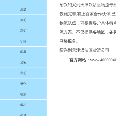
绍兴绍兴到天津汉沽区物流专线
瓜沥
设施完善,有上百家合作伙伴,
衙前
物流队伍，可根据客户具体特
新街
流方案。不仅提供各地区，各
网络服务。
宁围
绍兴到天津汉沽区货运公司
闻堰
官方网站：www.40000041
义桥
所前
进化
临浦
戴村
楼塔