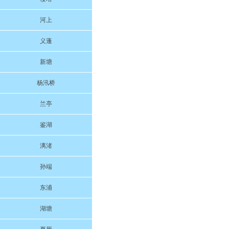
河上
义蓬
新塘
杨汛桥
兰亭
鉴湖
漓渚
孙端
东浦
湖塘