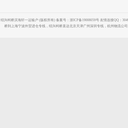
绍兴柯桥滨海轩一运输户 (版权所有) 备案号：浙ICP备19008059号 友情连接QQ：30495
桥到上海宁波外贸进仓专线，绍兴柯桥直达北京天津广州深圳专线，杭州物流公司网站：www.2-2