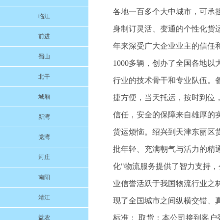
各地一百多个大中城市，可承
临江
身制订灵活、变通的个性化货
前进
年来深受广大企业业主的信任
蜀山
1000多辆，创办了全国各地
北干
行业的技术骨干和专业队伍。
城厢
捷方便，当天托运，按时到位
信任，安全的保障来自雄厚的
新湾
货运烦恼。绍兴到天津东丽区货运
党湾
批年轻、充满朝气与活力的精
河庄
化"物流服务提供了智力支持
南阳
业信誉活跃于我国物流行业之
靖江
现了全国城市之间纵横交错、
标准： 取货：本公司接到客户
益农