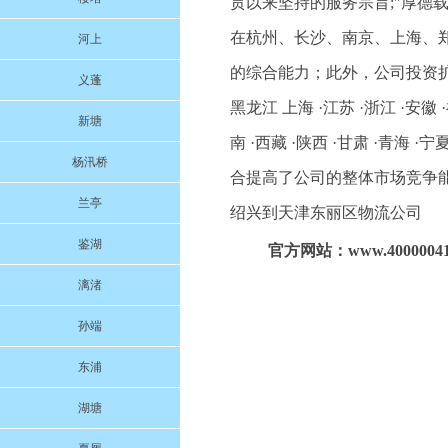
贯以来坚持的服务宗旨;"厚德
在杭州、长沙、南京、上海、
河上
的综合能力；此外，公司投资扩大了
义蓬
黑龙江 上海 ·江苏 ·浙江 ·安徽 ·
新塘
南 ·西藏 ·陕西 ·甘肃 ·青
杨汛桥
合提高了公司的整体市场竞争
兰亭
绍兴到天津东丽区物流公司
鉴湖
官方网站：www.40000041
漓渚
孙端
东浦
湖塘