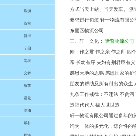
方式当天上站、当天发车。 派
瓜沥
要求进行包装 轩一物流有限公司
衙前
东丽区物流公司
新街
三、轩一文化：
诸暨物流公司
宁围
则：作之君 作之亲 作之师 
闻堰
亲 长幼有序 夫妇有别君臣有义
感恩天地的恩赐 感恩国家的护
义桥
朋友的帮助及所有付出的众生 八
所前
九条工作戒律：不违法 不贪污 
进化
造福代代人 福人世世造
临浦
轩一物流有限公司通过多年的
戴村
询为一体的多元化，综合性的物
楼塔