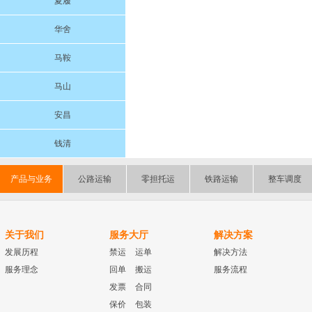
夏履
华舍
马鞍
马山
安昌
钱清
产品与业务
公路运输
零担托运
铁路运输
整车调度
关于我们
服务大厅
解决方案
发展历程
禁运
运单
解决方法
服务理念
回单
搬运
服务流程
发票
合同
保价
包装