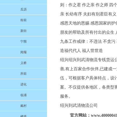
则：作之君 作之亲 作之师 
瓜沥
亲 长幼有序 夫妇有别君臣有义
衙前
感恩天地的恩赐 感恩国家的护
新街
朋友的帮助及所有付出的众生 八
九条工作戒律：不违法 不贪污 
宁围
造福代代人 福人世世造
闻堰
绍兴绍兴到武清物流专线货运公
义桥
善,有上百家合作伙伴,已建成
所前
伍，可根据客户具体特点，设
进化
案。不仅提供各地区，各类型
临浦
服务。
绍兴到武清物流公司
戴村
官方网站：www.40000041
楼塔