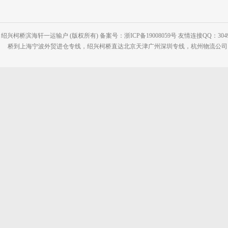
绍兴柯桥滨海轩一运输户 (版权所有) 备案号：浙ICP备19008059号 友情连接QQ：30495
桥到上海宁波外贸进仓专线，绍兴柯桥直达北京天津广州深圳专线，杭州物流公司网站：www.2-2