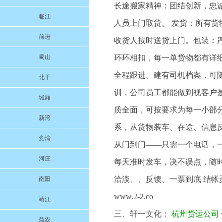
长途搬家精神：团结创新，忠
临江
人员上门取货。 发货：所有货
前进
收货人按时送货上门。包装：
蜀山
环环相扣，每一单货物都有详
全程跟进。建有司机档案，可
北干
训，公司员工都能做到视客户
城厢
质全面，可按要求为每一小部
新湾
系，从货物装车、在途、信息反
党湾
从门到门——只需一个电话，
河庄
每天准时发车，决不误点，随
洽淡、、反馈、一票到底 结
南阳
www.2-2.co
靖江
三、轩一文化：
杭州货运公司
益农