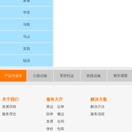
夏履
华舍
马鞍
马山
安昌
钱清
产品与业务
公路运输
零担托运
铁路运输
整车调度
关于我们
服务大厅
解决方案
发展历程
禁运
运单
解决方法
服务理念
回单
搬运
服务流程
发票
合同
保价
包装