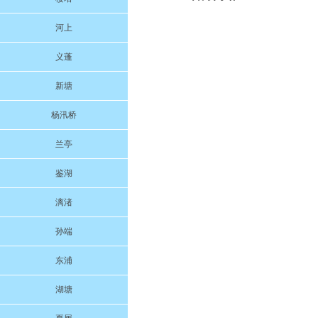
河上
义蓬
新塘
杨汛桥
兰亭
鉴湖
漓渚
孙端
东浦
湖塘