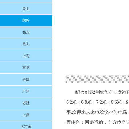
萧山
绍兴
临安
昆山
上海
富阳
余杭
广州
绍兴到武清物流公司货运直
6.2米；6.8米；7.2米；8.
诸暨
平,欢迎来人来电洽谈小时电话 
上虞
家使命：网络运输，全方位全过程
大江东