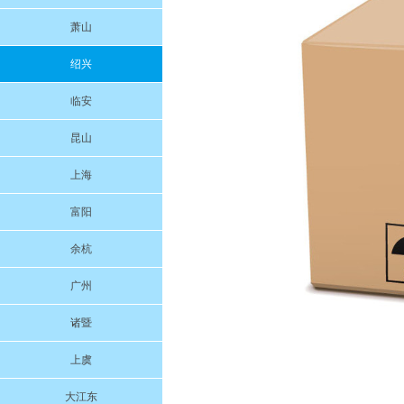
萧山
绍兴
临安
昆山
上海
富阳
余杭
广州
诸暨
上虞
大江东