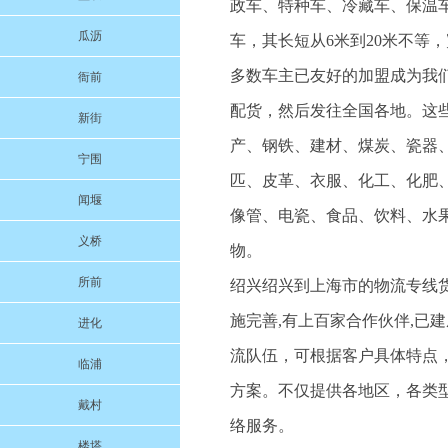
政车、特种车、冷藏车、保温
瓜沥
车，其长短从6米到20米不等
多数车主已友好的加盟成为我
衙前
配货，然后发往全国各地。这
新街
产、钢铁、建材、煤炭、瓷器
宁围
匹、皮革、衣服、化工、化肥
闻堰
像管、电瓷、食品、饮料、水
义桥
物。
所前
绍兴绍兴到上海市的物流专线货
施完善,有上百家合作伙伴,已
进化
流队伍，可根据客户具体特点
临浦
方案。不仅提供各地区，各类
戴村
络服务。
楼塔