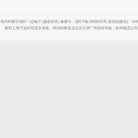
绍兴柯桥滨海轩一运输户 (版权所有) 备案号：浙ICP备19008059号 友情连接QQ：30495
桥到上海宁波外贸进仓专线，绍兴柯桥直达北京天津广州深圳专线，杭州物流公司网站：www.2-2