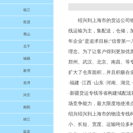
临江
绍兴到上海市的货运公司
前进
线运输为主，集配送，仓储，
蜀山
年企业"是追求目标;"信誉第一
北干
理念。为了让客户得到更加优
城厢
郑州、武汉、北京、南昌、等
新湾
扩大了仓库面积，并且积极在全国北京 
·福建 ·江西 ·山东 ·河南、湖北 ·
党湾
·新疆货运专线等省构建域配
河庄
场竞争能力，最大限度地使准
南阳
绍兴绍兴到上海市的物流专线
靖江
小、长短、宽度、运输吨位多
益农