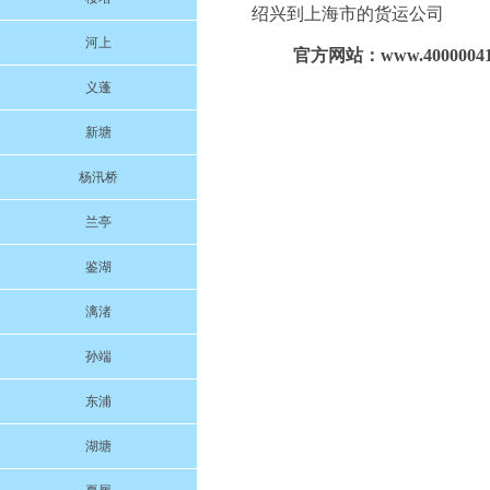
绍兴到上海市的货运公司
河上
官方网站：www.40000041
义蓬
新塘
杨汛桥
兰亭
鉴湖
漓渚
孙端
东浦
湖塘