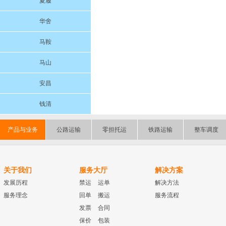
夏履
华舍
马鞍
马山
安昌
钱清
产品与业务
公路运输
零担托运
铁路运输
整车调度
关于我们
服务大厅
解决方案
发展历程
禁运
运单
解决方法
服务理念
回单
搬运
服务流程
发票
合同
保价
包装