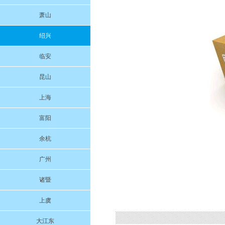
萧山
绍兴
临安
昆山
上海
富阳
余杭
广州
诸暨
上虞
大江东