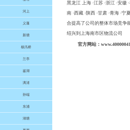
黑龙江 上海 ·江苏 ·浙江 ·安徽 ·
河上
南 ·西藏 ·陕西 ·甘肃 ·青
合提高了公司的整体市场竞争
义蓬
绍兴到上海南市区物流公司
新塘
官方网站：www.40000041
杨汛桥
兰亭
鉴湖
漓渚
孙端
东浦
湖塘