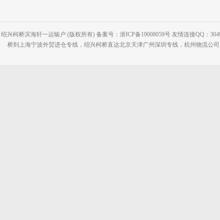
绍兴柯桥滨海轩一运输户 (版权所有) 备案号：浙ICP备19008059号 友情连接QQ：30495
桥到上海宁波外贸进仓专线，绍兴柯桥直达北京天津广州深圳专线，杭州物流公司网站：www.2-2