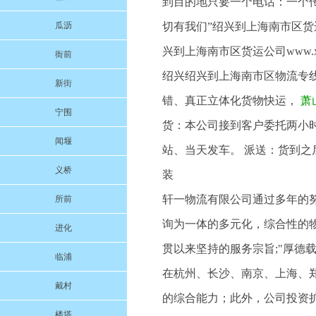
到目的地只要一个电话：一个
瓜沥
切有我们”绍兴到上海南市区货运专线w
兴到上海南市区货运公司www.xu
衙前
绍兴绍兴到上海南市区物流专
新街
错、真正立体化货物快运，
萧
宁围
货：本公司接到客户委托两小
闻堰
站、当天发车。 派送：货到之
义桥
装
轩一物流有限公司通过多年的
所前
询为一体的多元化，综合性的物
进化
贯以来坚持的服务宗旨;"厚德
临浦
在杭州、长沙、南京、上海、
戴村
的综合能力；此外，公司投资扩大了
楼塔