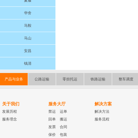
夏履
华舍
马鞍
马山
安昌
钱清
产品与业务
公路运输
零担托运
铁路运输
整车调度
关于我们
服务大厅
解决方案
发展历程
禁运
运单
解决方法
服务理念
回单
搬运
服务流程
发票
合同
保价
包装