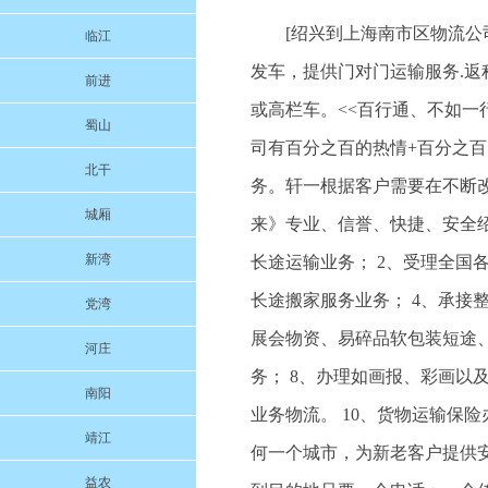
[绍兴到上海南市区物流
临江
发车，提供门对门运输服务.返程车调
前进
或高栏车。<<百行通、不如一
蜀山
司有百分之百的热情+百分之百
北干
务。轩一根据客户需要在不断
城厢
来》专业、信誉、快捷、安全
新湾
长途运输业务； 2、受理全国
长途搬家服务业务； 4、承接
党湾
展会物资、易碎品软包装短途
河庄
务； 8、办理如画报、彩画以
南阳
业务物流。 10、货物运输保
靖江
何一个城市，为新老客户提供
益农