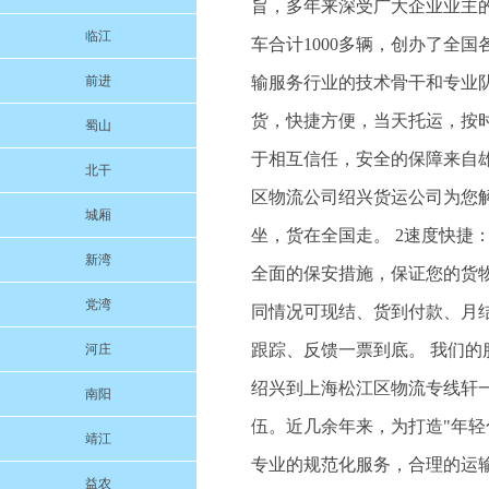
旨，多年来深受广大企业业主
临江
车合计1000多辆，创办了全
前进
输服务行业的技术骨干和专业
货，快捷方便，当天托运，按
蜀山
于相互信任，安全的保障来自
北干
区物流公司绍兴货运公司为您
城厢
坐，货在全国走。 2速度快捷
新湾
全面的保安措施，保证您的货物
党湾
同情况可现结、货到付款、月结
跟踪、反馈一票到底。 我们的服务
河庄
绍兴到上海松江区物流专线轩
南阳
伍。近几余年来，为打造"年
靖江
专业的规范化服务，合理的运
益农