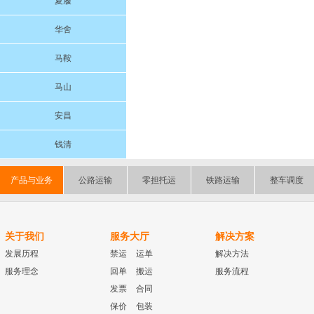
夏履
华舍
马鞍
马山
安昌
钱清
产品与业务
公路运输
零担托运
铁路运输
整车调度
关于我们
服务大厅
解决方案
发展历程
禁运
运单
解决方法
服务理念
回单
搬运
服务流程
发票
合同
保价
包装