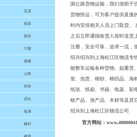
国公路货物运输，我们借助于
瓜沥
货物快运，可为客户提供直接的
衙前
时内安排相关人员上门取货。 
之后立即通报收货人按时送货上
新街
注册，安全可靠，追求一流，
宁围
绍兴绍兴到上海松江区物流专
闻堰
能整车运输各种货物。如重货
义桥
室、泡货、棉纱、棉织品、海
所前
纸张、纸箱、书籍、电器、彩
进化
牧产品、渔产品、木材等及其
绍兴到上海松江区物流公司
临浦
官方网站：www.40000041
戴村
楼塔