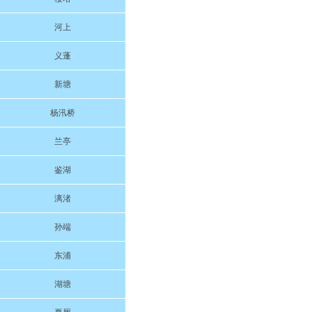
河上
义蓬
新塘
杨汛桥
兰亭
鉴湖
漓渚
孙端
东浦
湖塘