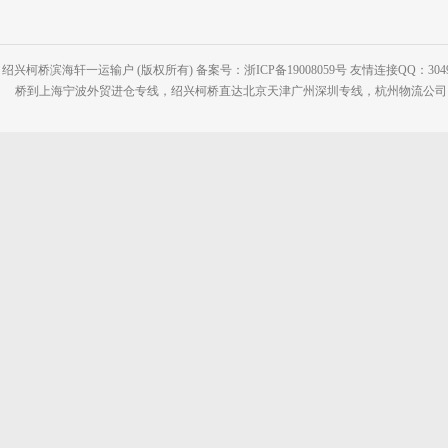
绍兴柯桥滨海轩一运输户 (版权所有) 备案号：浙ICP备19008059号 友情连接QQ：30495
桥到上海宁波外贸进仓专线，绍兴柯桥直达北京天津广州深圳专线，杭州物流公司网站：www.2-2