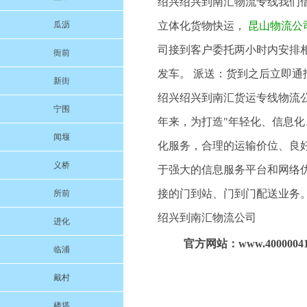
绍兴绍兴到南汇物流专线我们
瓜沥
立体化货物快运，
昆山物流公
司接到客户委托两小时内安排
衙前
发车。 派送：货到之后立即通
新街
绍兴绍兴到南汇货运专线物流
宁围
年来，为打造"年轻化、信息
闻堰
化服务，合理的运输价位、良
义桥
于强大的信息服务平台和网络
接的门到站、门到门配送业务
所前
绍兴到南汇物流公司
进化
官方网站：www.40000041
临浦
戴村
楼塔