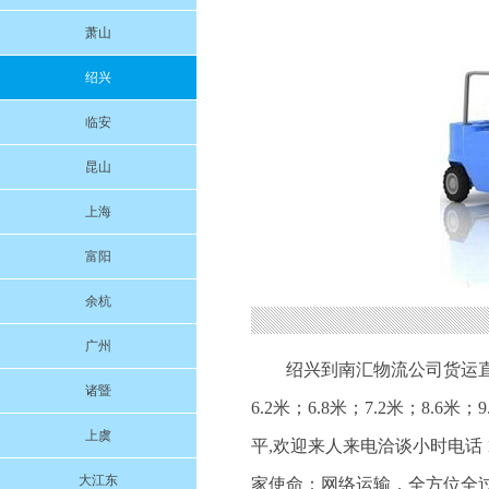
萧山
绍兴
临安
昆山
上海
富阳
余杭
广州
绍兴到南汇物流公司货运直
诸暨
6.2米；6.8米；7.2米；8.
上虞
平,欢迎来人来电洽谈小时电话 
大江东
家使命：网络运输，全方位全过程