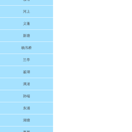
河上
义蓬
新塘
杨汛桥
兰亭
鉴湖
漓渚
孙端
东浦
湖塘