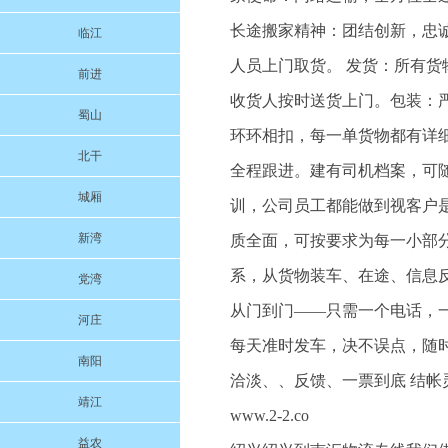
长途搬家精神：团结创新，忠
临江
人员上门取货。 发货：所有货
前进
收货人按时送货上门。包装：
蜀山
环环相扣，每一单货物都有详
北干
全程跟进。建有司机档案，可
城厢
训，公司员工都能做到视客户
新湾
质全面，可按要求为每一小部
系，从货物装车、在途、信息反
党湾
从门到门——只需一个电话，
河庄
每天准时发车，决不误点，随
南阳
洽淡、、反馈、一票到底 结
靖江
www.2-2.co
益农