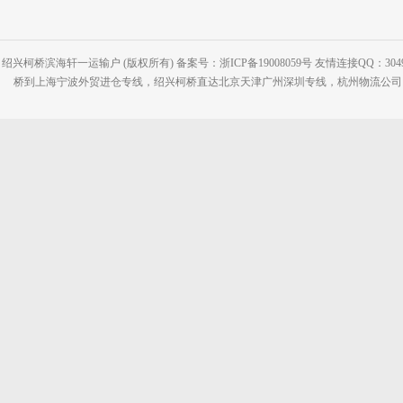
绍兴柯桥滨海轩一运输户 (版权所有) 备案号：浙ICP备19008059号 友情连接QQ：30495
桥到上海宁波外贸进仓专线，绍兴柯桥直达北京天津广州深圳专线，杭州物流公司网站：www.2-2