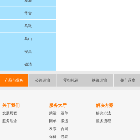
夏履
华舍
马鞍
马山
安昌
钱清
产品与业务
公路运输
零担托运
铁路运输
整车调度
关于我们
服务大厅
解决方案
发展历程
禁运
运单
解决方法
服务理念
回单
搬运
服务流程
发票
合同
保价
包装