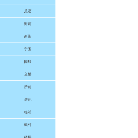
瓜沥
衙前
新街
宁围
闻堰
义桥
所前
进化
临浦
戴村
楼塔