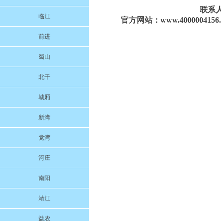
联系人：
临江
官方网站：www.4000004156.
前进
蜀山
北干
城厢
新湾
党湾
河庄
南阳
靖江
益农