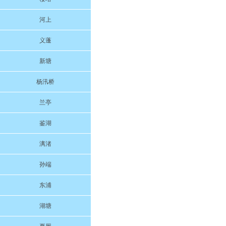
河上
义蓬
新塘
杨汛桥
兰亭
鉴湖
漓渚
孙端
东浦
湖塘