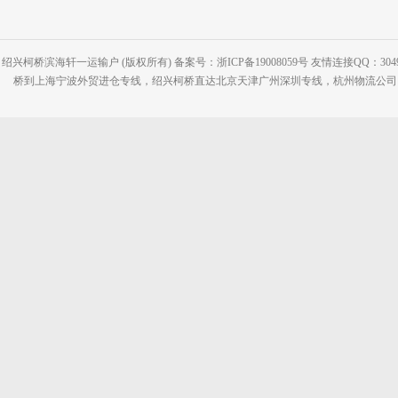
绍兴柯桥滨海轩一运输户 (版权所有) 备案号：浙ICP备19008059号 友情连接QQ：30495
桥到上海宁波外贸进仓专线，绍兴柯桥直达北京天津广州深圳专线，杭州物流公司网站：www.2-2