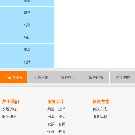
夏履
华舍
马鞍
马山
安昌
钱清
产品与业务
公路运输
零担托运
铁路运输
整车调度
关于我们
服务大厅
解决方案
发展历程
禁运
运单
解决方法
服务理念
回单
搬运
服务流程
发票
合同
保价
包装