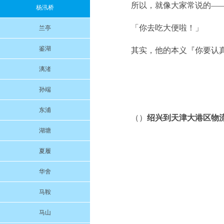
所以，就像大家常说的—
杨汛桥
「你去吃大便啦！」
兰亭
鉴湖
其实，他的本义『你要认
漓渚
孙端
东浦
（）
绍兴到天津大港区物
湖塘
夏履
华舍
马鞍
马山