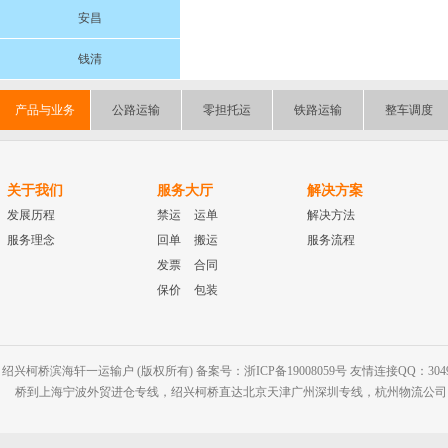
安昌
钱清
产品与业务
公路运输
零担托运
铁路运输
整车调度
关于我们
服务大厅
解决方案
发展历程
禁运
运单
解决方法
服务理念
回单
搬运
服务流程
发票
合同
保价
包装
绍兴柯桥滨海轩一运输户 (版权所有) 备案号：浙ICP备19008059号 友情连接QQ：30495
桥到上海宁波外贸进仓专线，绍兴柯桥直达北京天津广州深圳专线，杭州物流公司网站：www.2-2