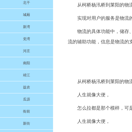
北干
从柯桥杨汛桥到莱阳的物
城厢
实现对用户的服务是物流
新湾
物流的具体功能中，储存
党湾
流的辅助功能，信息是物流的
河庄
南阳
靖江
从柯桥杨汛桥到莱阳的物
益农
人生就像大便，
瓜沥
怎么拉都是那个模样，可是每
衙前
人生就像大便，
新街