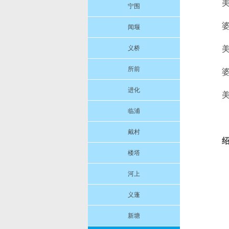
宁围
闻堰
义桥
所前
进化
美
临浦
戴村
楼塔
河上
义蓬
新塘