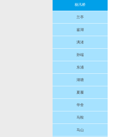
杨汛桥
兰亭
鉴湖
漓渚
孙端
东浦
湖塘
夏履
华舍
马鞍
马山