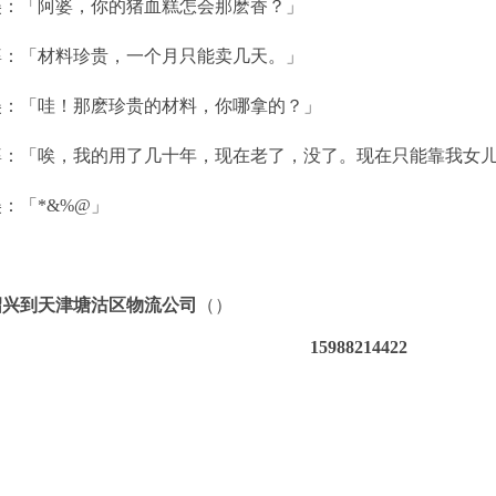
美：「阿婆，你的猪血糕怎会那麽香？」
婆：「材料珍贵，一个月只能卖几天。」
美：「哇！那麽珍贵的材料，你哪拿的？」
婆：「唉，我的用了几十年，现在老了，没了。现在只能靠我女
：「*&%@」
绍兴到天津塘沽区物流公司
（）
15988214422