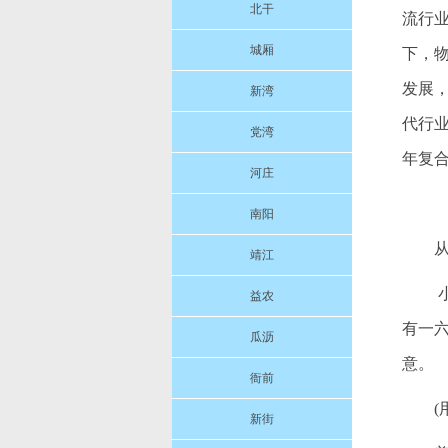
北干
流行
城厢
下，
发展
新湾
代行业
党湾
年复
河庄
南阳
靖江
益农
有一
瓜沥
意。
衙前
(
新街