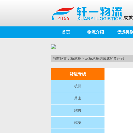
首页
物流介绍
货运类
当前位置：
杨汛桥
>
从杨汛桥到荣成的货运部
货运专线
杭州
萧山
绍兴
临安