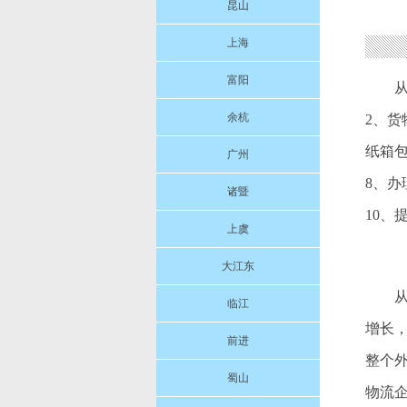
昆山
上海
富阳
余杭
2、货
纸箱包
广州
8、
诸暨
10、
上虞
大江东
从
临江
增长，
前进
整个
蜀山
物流