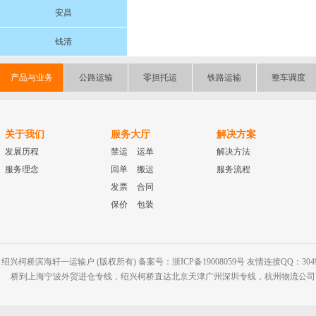
安昌
钱清
产品与业务
公路运输
零担托运
铁路运输
整车调度
关于我们
服务大厅
解决方案
发展历程
禁运
运单
解决方法
服务理念
回单
搬运
服务流程
发票
合同
保价
包装
绍兴柯桥滨海轩一运输户 (版权所有) 备案号：浙ICP备19008059号 友情连接QQ：30495
桥到上海宁波外贸进仓专线，绍兴柯桥直达北京天津广州深圳专线，杭州物流公司网站：www.2-2