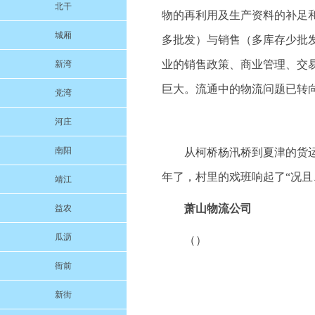
北干
物的再利用及生产资料的补足
城厢
多批发）与销售（多库存少批
业的销售政策、商业管理、交
新湾
巨大。流通中的物流问题已转
党湾
河庄
南阳
从柯桥杨汛桥到夏津的货
年了，村里的戏班响起了“况且
靖江
萧山物流公司
益农
瓜沥
（）
衙前
新街