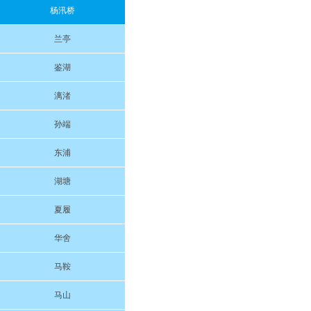
杨汛桥
兰亭
鉴湖
漓渚
孙端
东浦
湖塘
夏履
华舍
马鞍
马山