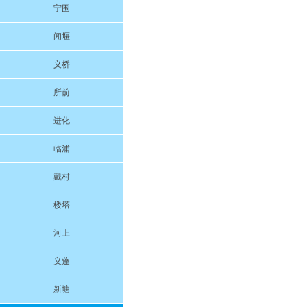
宁围
闻堰
义桥
所前
进化
临浦
戴村
楼塔
河上
义蓬
新塘