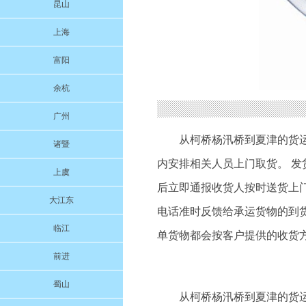
昆山
上海
富阳
余杭
广州
从柯桥杨汛桥到夏津的货
诸暨
内安排相关人员上门取货。 发
上虞
后立即通报收货人按时送货上门
大江东
电话准时反馈给承运货物的到
临江
单货物都会按客户提供的收货
前进
蜀山
从柯桥杨汛桥到夏津的货运公司