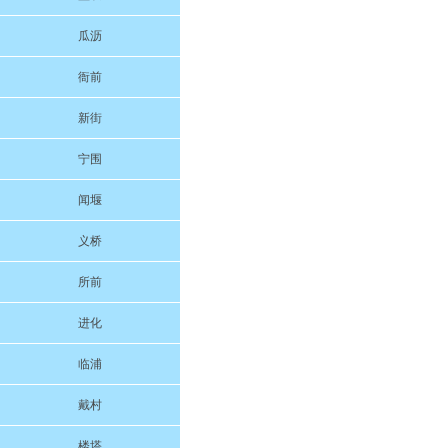
瓜沥
衙前
新街
宁围
闻堰
义桥
所前
进化
临浦
戴村
楼塔