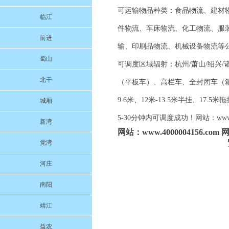
可运输物品种类：食品物流、建材
临江
件物流、车床物流、化工物流、服
前进
输、印刷品物流、机械设备物流等
蜀山
可调度区域辐射：杭州/萧山/绍兴/诸
北干
（平板车）、高栏车、全封闭车（箱车）、
9.6米、12米-13.5米半挂、
城厢
5-30分钟内可调度成功！网站：www.
新湾
网站：www.4000004156.
党湾
河庄
南阳
靖江
益农