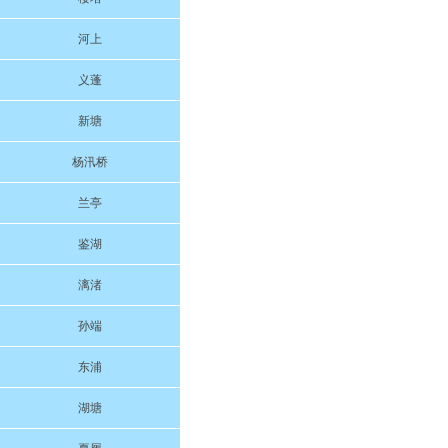
河上
义蓬
新塘
杨汛桥
兰亭
鉴湖
漓渚
孙端
东浦
湖塘