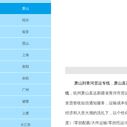
萧山
绍兴
临安
昆山
上海
富阳
余杭
萧山到
青河
货运专线
，
萧山直
广州
线
，杭州萧山直达新疆省
青河
市货
诸暨
发货签收短信通知服务，运输成本
经济和入世大潮的洗礼下，以个性
上虞
度）/零担配载/大件运输/零担托运
大江东