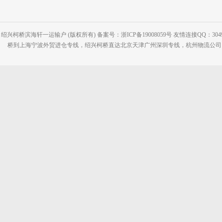
绍兴柯桥滨海轩一运输户 (版权所有) 备案号：浙ICP备19008059号 友情连接QQ：30495
桥到上海宁波外贸进仓专线，绍兴柯桥直达北京天津广州深圳专线，杭州物流公司网站：www.2-2