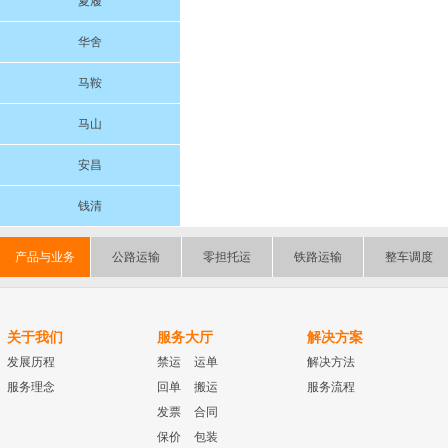
夏履
华舍
马鞍
马山
安昌
钱清
产品与业务
公路运输
零担托运
铁路运输
整车调度
关于我们
服务大厅
解决方案
发展历程
禁运
运单
解决方法
服务理念
回单
搬运
服务流程
发票
合同
保价
包装