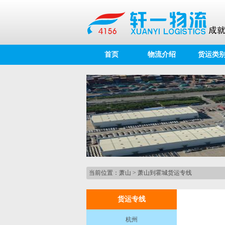
首页
物流介绍
货运类
当前位置：
萧山
>
萧山到霍城货运专线
货运专线
杭州