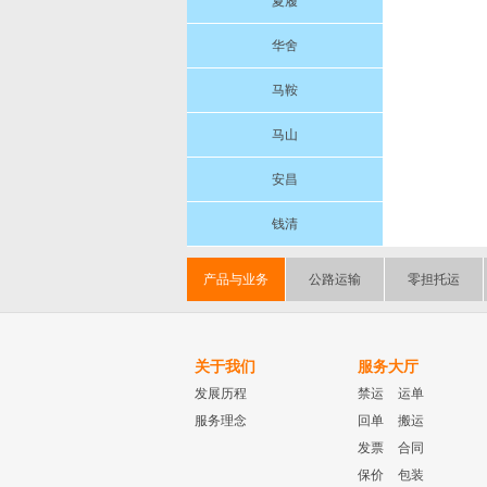
夏履
华舍
马鞍
马山
安昌
钱清
产品与业务
公路运输
零担托运
关于我们
服务大厅
发展历程
禁运
运单
服务理念
回单
搬运
发票
合同
保价
包装