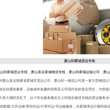
萧山到霍城货运专线
山到
霍城
货运专线
，
萧山直达
霍城
物流专线
，
萧山到
霍城
运输公司
，
萧山
州萧山直达新疆省
霍城
市货运公司，萧山轩一物流公司是一家大型物流公
收短信通知服务，运输成本低廉的优势及公司现代化的货运理念，为您提
入世大潮的洗礼下，以个性化服务概念引入到现在物流专线的货运服务当
零担配载/大件运输/零担托运/行李托运/等运输服务，在
霍城津
运行期间保