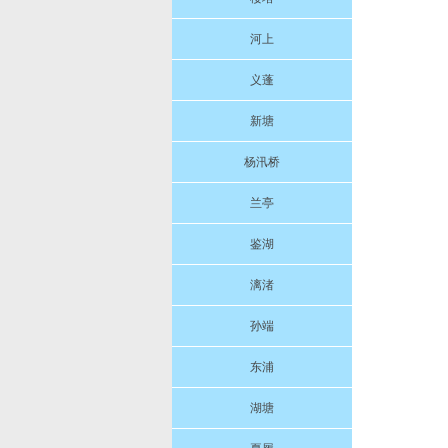
河上
义蓬
新塘
杨汛桥
兰亭
鉴湖
漓渚
孙端
东浦
湖塘