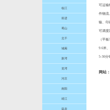
可运输
临江
件物流
前进
输、印
蜀山
可调度
北干
（平板车
9.6
城厢
5-30
新湾
党湾
网站：
河庄
南阳
靖江
益农