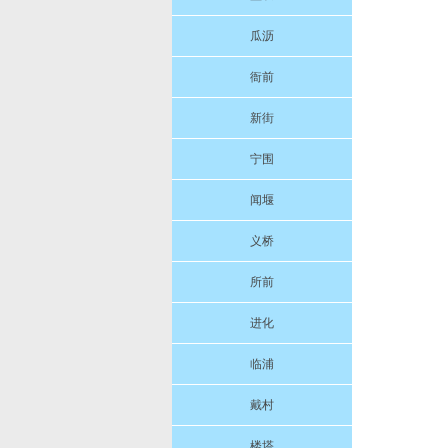
瓜沥
衙前
新街
宁围
闻堰
义桥
所前
进化
临浦
戴村
楼塔