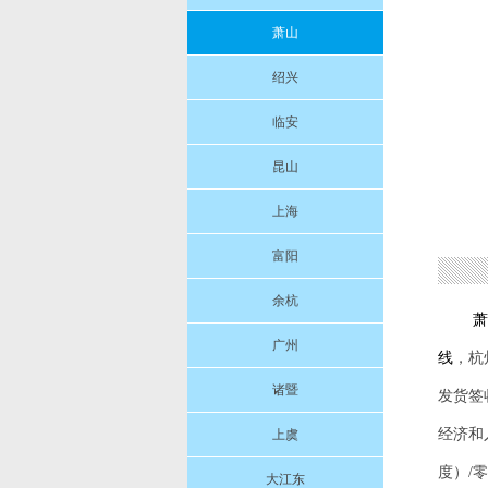
萧山
绍兴
临安
昆山
上海
富阳
余杭
萧
广州
线
，杭
诸暨
发货签
经济和
上虞
度）/
大江东