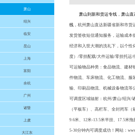
萧山
萧山到
新和
货运专线
，
萧山直
绍兴
线
，杭州萧山直达新疆省
新和
市货
临安
发货签收短信通知服务，运输成本
经济和入世大潮的洗礼下，以个性
昆山
度）/零担配载/大件运输/零担托运
上海
可运输物品种类：食品物流、建材
富阳
件物流、车床物流、化工物流、服
余杭
输、印刷品物流、机械设备物流等
广州
可调度区域辐射：杭州/萧山/绍兴/诸
诸暨
（平板车）、高栏车、全封闭车（箱车）、
9.6米、12米-13.5米半挂、
上虞
5-30分钟内可调度成功！网站：www.
大江东