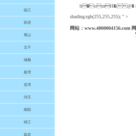
b�omH�(@� size:10
临江
shading:rgb(255,255,255); " >
前进
网站：www.4000004156.
蜀山
北干
城厢
新湾
党湾
河庄
南阳
靖江
益农