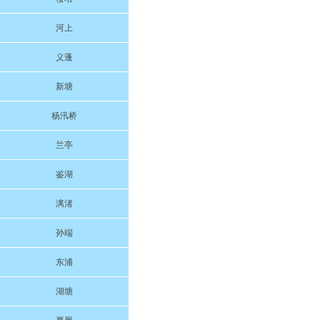
河上
义蓬
新塘
杨汛桥
兰亭
鉴湖
漓渚
孙端
东浦
湖塘