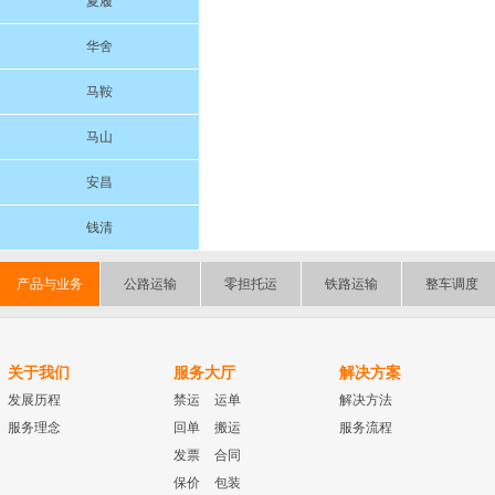
夏履
华舍
马鞍
马山
安昌
钱清
产品与业务
公路运输
零担托运
铁路运输
整车调度
关于我们
服务大厅
解决方案
发展历程
禁运
运单
解决方法
服务理念
回单
搬运
服务流程
发票
合同
保价
包装