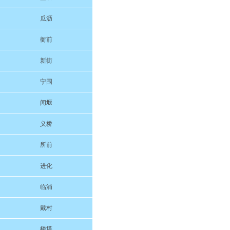
瓜沥
衙前
新街
宁围
闻堰
义桥
所前
进化
临浦
戴村
楼塔