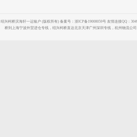
绍兴柯桥滨海轩一运输户 (版权所有) 备案号：浙ICP备19008059号 友情连接QQ：30495
桥到上海宁波外贸进仓专线，绍兴柯桥直达北京天津广州深圳专线，杭州物流公司网站：www.2-2