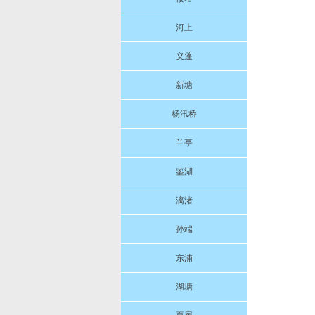
河上
义蓬
新塘
杨汛桥
兰亭
鉴湖
漓渚
孙端
东浦
湖塘