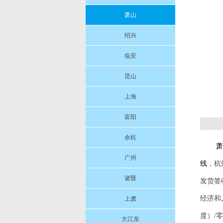
萧山
绍兴
临安
昆山
上海
富阳
余杭
萧
广州
线
，杭
诸暨
发货签
经济和
上虞
度）/
大江东