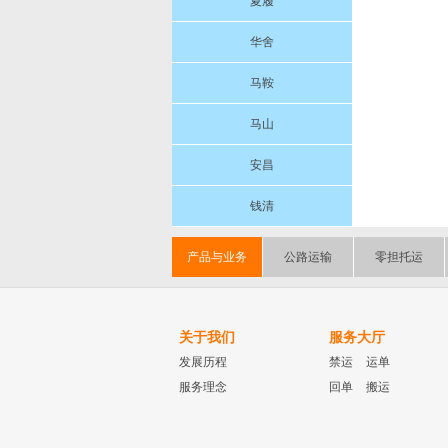
夏履
华舍
马鞍
马山
安昌
钱清
产品与业务
公路运输
零担托运
关于我们
服务大厅
发展历程
禁运
运单
服务理念
回单
搬运