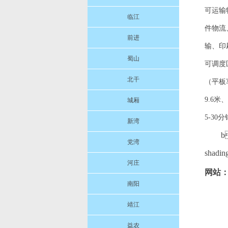
可运输
临江
件物流
前进
输、印
蜀山
可调度
北干
（平板车
9.6
城厢
5-30
新湾
b
党湾
shadin
河庄
网站：
南阳
靖江
益农