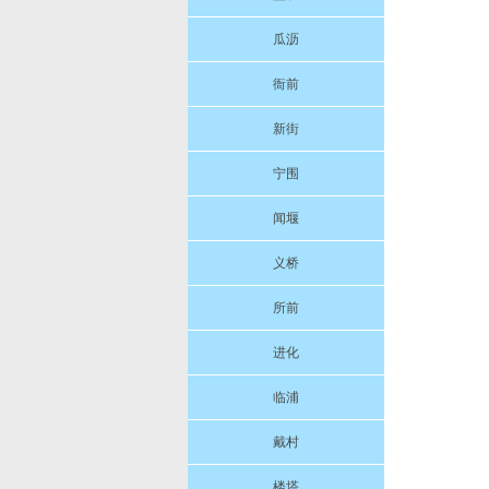
瓜沥
衙前
新街
宁围
闻堰
义桥
所前
进化
临浦
戴村
楼塔