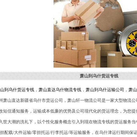
萧山到乌什货运专线
山到
乌什
货运专线
，
萧山直达
乌什
物流专线
，
萧山到
乌什
运输公司
，
萧山
州萧山直达新疆省
乌什
市货运公司，萧山轩一物流公司是一家大型物流公
收短信通知服务，运输成本低廉的优势及公司现代化的货运理念，为您提
入世大潮的洗礼下，以个性化服务概念引入到现在物流专线的货运服务当
零担配载/大件运输/零担托运/行李托运/等运输服务，在
乌什津
运行期间保