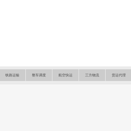
铁路运输
整车调度
航空快运
三方物流
货运代理