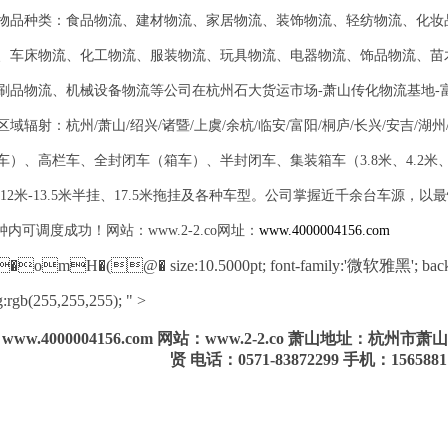
物品种类：食品物流、建材物流、家居物流、装饰物流、轻纺物流、化妆
、车床物流、化工物流、服装物流、玩具物流、电器物流、饰品物流、苗
刷品物流、机械设备物流等公司在杭州石大货运市场-萧山传化物流基地-
区域辐射：杭州/萧山/绍兴/诸暨/上虞/余杭/临安/富阳/桐庐/长兴/安吉/湖
）、高栏车、全封闭车（箱车）、半封闭车、集装箱车（3.8米、4.2米、5.2米
米、12米-13.5米半挂、17.5米拖挂及各种车型。公司掌握近千余台车源
分钟内可调度成功！网站：www.2-2.co网址：
www.4000004156.com
�omH�(@� size:10.5000pt; font-family:'微软雅黑'; backgro
g:rgb(255,255,255); " >
www.4000004156.com 网站：www.2-2.co 萧山地址：杭
贤 电话：0571-83872299 手机：1565881