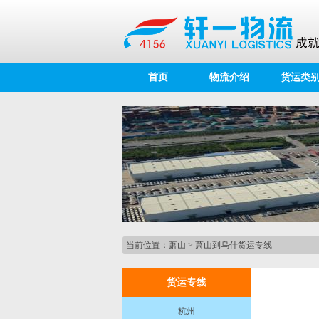
首页
物流介绍
货运类
当前位置：
萧山
>
萧山到乌什货运专线
货运专线
杭州