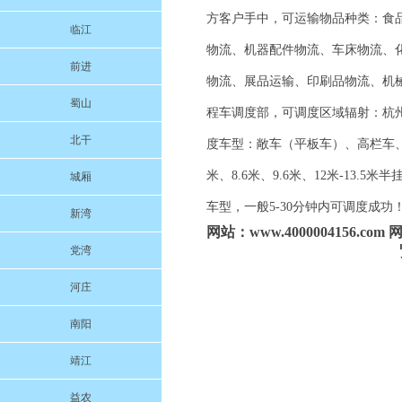
方客户手中，可运输物品种类：食
临江
物流、机器配件物流、车床物流、
前进
物流、展品运输、印刷品物流、机
蜀山
程车调度部，可调度区域辐射：杭州/萧
北干
度车型：敞车（平板车）、高栏车、全封
米、8.6米、9.6米、12米-13
城厢
车型，一般5-30分钟内可调度成功！网
新湾
网站：www.4000004156.
党湾
河庄
南阳
靖江
益农