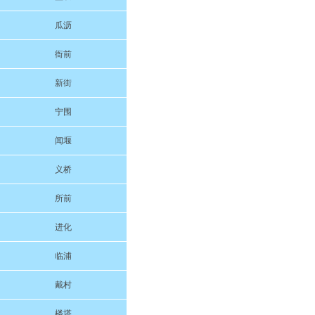
瓜沥
衙前
新街
宁围
闻堰
义桥
所前
进化
临浦
戴村
楼塔