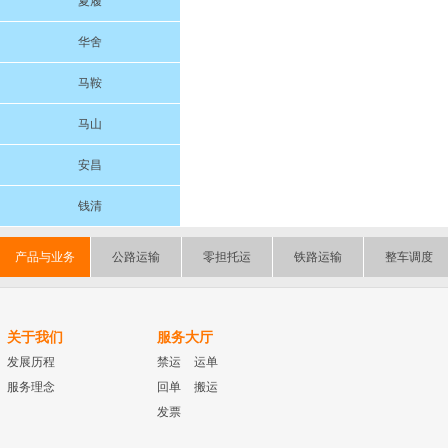
夏履
华舍
马鞍
马山
安昌
钱清
产品与业务
公路运输
零担托运
铁路运输
整车调度
关于我们
服务大厅
发展历程
禁运
运单
服务理念
回单
搬运
发票