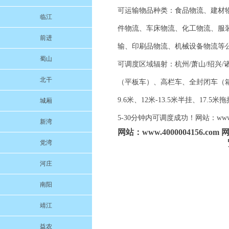
可运输物品种类：食品物流、建材
临江
件物流、车床物流、化工物流、服
前进
输、印刷品物流、机械设备物流等
蜀山
可调度区域辐射：杭州/萧山/绍兴/诸
北干
（平板车）、高栏车、全封闭车（箱车）、
9.6米、12米-13.5米半挂、
城厢
5-30分钟内可调度成功！网站：www.
新湾
网站：www.4000004156.
党湾
河庄
南阳
靖江
益农