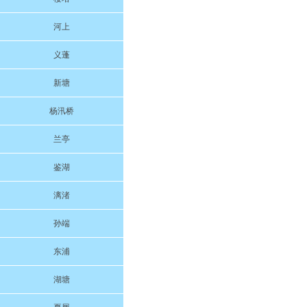
河上
义蓬
新塘
杨汛桥
兰亭
鉴湖
漓渚
孙端
东浦
湖塘