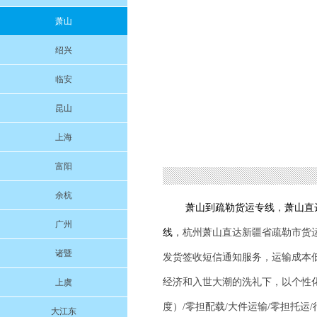
萧山
绍兴
临安
昆山
上海
富阳
余杭
萧山到
疏勒
货运专线
，
萧山直
广州
线
，杭州萧山直达新疆省
疏勒
市货
诸暨
发货签收短信通知服务，运输成本
经济和入世大潮的洗礼下，以个性
上虞
度）/零担配载/大件运输/零担托运
大江东