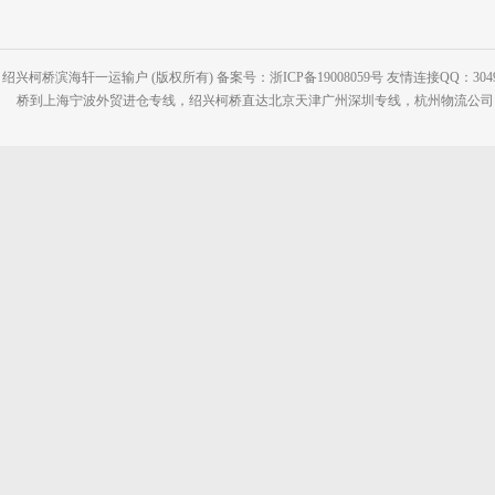
绍兴柯桥滨海轩一运输户 (版权所有) 备案号：浙ICP备19008059号 友情连接QQ：30495
桥到上海宁波外贸进仓专线，绍兴柯桥直达北京天津广州深圳专线，杭州物流公司网站：www.2-2