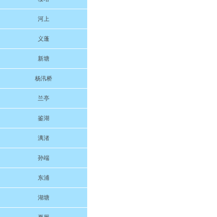
河上
义蓬
新塘
杨汛桥
兰亭
鉴湖
漓渚
孙端
东浦
湖塘