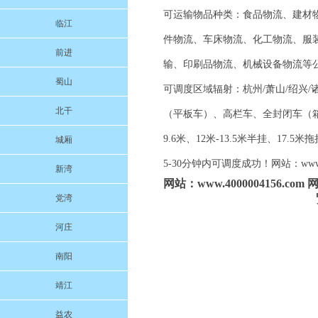
可运输物品种类：食品物流、建材
临江
件物流、车床物流、化工物流、服
前进
输、印刷品物流、机械设备物流等
蜀山
可调度区域辐射：杭州/萧山/绍兴/诸
北干
（平板车）、高栏车、全封闭车（箱车）、
9.6米、12米-13.5米半挂、
城厢
5-30分钟内可调度成功！网站：www.
新湾
网站：www.4000004156.
党湾
河庄
南阳
靖江
益农