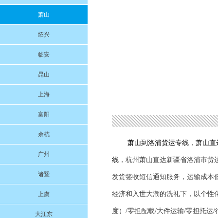
萧山
绍兴
临安
昆山
上海
富阳
余杭
萧山到
洛浦
货运专线
，
萧山直
广州
线
，杭州萧山直达新疆省
洛浦
市货
诸暨
发货签收短信通知服务，运输成本
经济和入世大潮的洗礼下，以个性
上虞
度）/零担配载/大件运输/零担托运
大江东