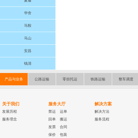
夏履
华舍
马鞍
马山
安昌
钱清
产品与业务
公路运输
零担托运
铁路运输
整车调度
关于我们
服务大厅
解决方案
发展历程
禁运
运单
解决方法
服务理念
回单
搬运
服务流程
发票
合同
保价
包装