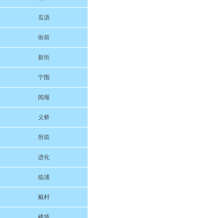
瓜沥
衙前
新街
宁围
闻堰
义桥
所前
进化
临浦
戴村
楼塔