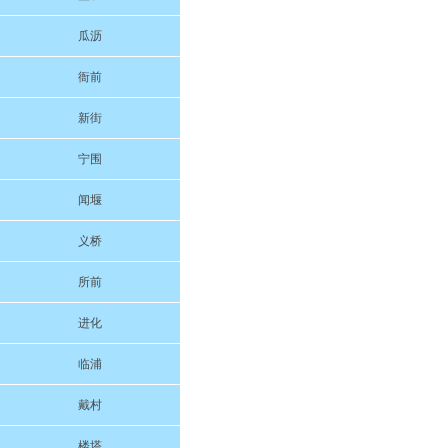
瓜沥
衙前
新街
宁围
闻堰
义桥
所前
进化
临浦
戴村
楼塔