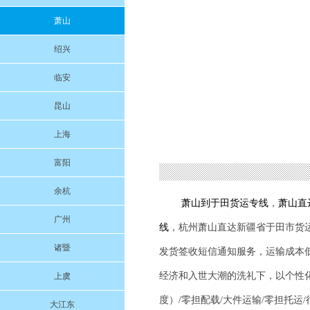
萧山
绍兴
临安
昆山
上海
富阳
余杭
萧山到
于田
货运专线
，
萧山直
广州
线
，杭州萧山直达新疆省
于田
市货
诸暨
发货签收短信通知服务，运输成本
经济和入世大潮的洗礼下，以个性
上虞
度）/零担配载/大件运输/零担托运
大江东