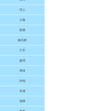
河上
义蓬
新塘
杨汛桥
兰亭
鉴湖
漓渚
孙端
东浦
湖塘