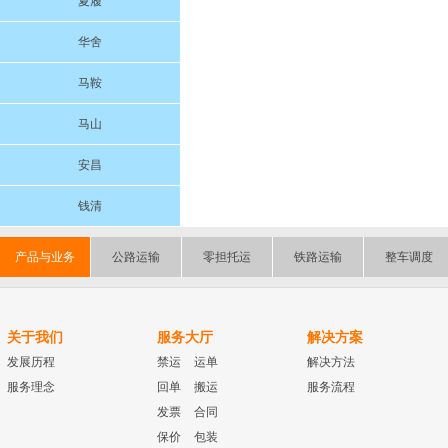
夏履
华舍
马鞍
马山
安昌
钱清
产品与业务
公路运输
零担托运
铁路运输
整车调度
关于我们
服务大厅
解决方案
发展历程
禁运
运单
解决方法
服务理念
回单
搬运
服务流程
发票
合同
保价
包装