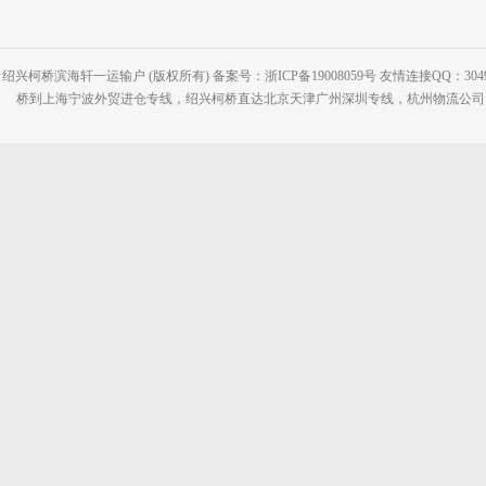
绍兴柯桥滨海轩一运输户 (版权所有) 备案号：浙ICP备19008059号 友情连接QQ：30495
桥到上海宁波外贸进仓专线，绍兴柯桥直达北京天津广州深圳专线，杭州物流公司网站：www.2-2