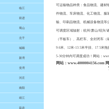
可运输物品种类：食品物流、建材
临江
件物流、车床物流、化工物流、服
前进
输、印刷品物流、机械设备物流等
蜀山
可调度区域辐射：杭州/萧山/绍兴/诸
北干
（平板车）、高栏车、全封闭车（箱车）、
9.6米、12米-13.5米半挂、
城厢
5-30分钟内可调度成功！网站：www.
新湾
网站：www.4000004156.
党湾
河庄
南阳
靖江
益农