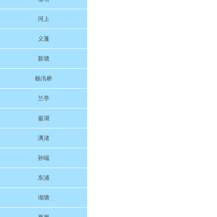
河上
义蓬
新塘
杨汛桥
兰亭
鉴湖
漓渚
孙端
东浦
湖塘