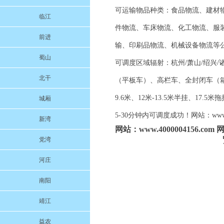
可运输物品种类：食品物流、建材
临江
件物流、车床物流、化工物流、服
前进
输、印刷品物流、机械设备物流等
蜀山
可调度区域辐射：杭州/萧山/绍兴/诸
北干
（平板车）、高栏车、全封闭车（箱车）、
9.6米、12米-13.5米半挂、
城厢
5-30分钟内可调度成功！网站：www.
新湾
网站：www.4000004156.
党湾
河庄
南阳
靖江
益农