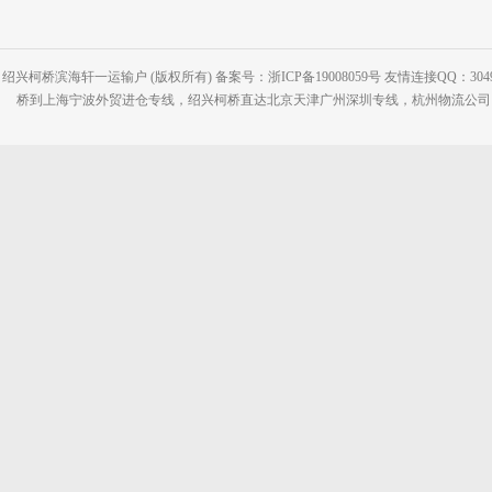
绍兴柯桥滨海轩一运输户 (版权所有) 备案号：浙ICP备19008059号 友情连接QQ：30495
桥到上海宁波外贸进仓专线，绍兴柯桥直达北京天津广州深圳专线，杭州物流公司网站：www.2-2