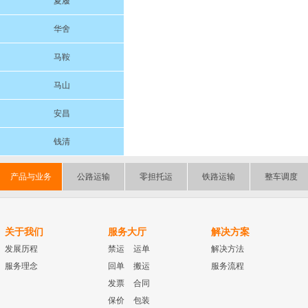
夏履
华舍
马鞍
马山
安昌
钱清
产品与业务
公路运输
零担托运
铁路运输
整车调度
关于我们
服务大厅
解决方案
发展历程
禁运
运单
解决方法
服务理念
回单
搬运
服务流程
发票
合同
保价
包装