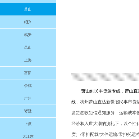
萧山
绍兴
临安
昆山
上海
富阳
余杭
萧山到
民丰
货运专线
，
萧山直
广州
线
，杭州萧山直达新疆省
民丰
市货
诸暨
发货签收短信通知服务，运输成本
经济和入世大潮的洗礼下，以个性
上虞
度）/零担配载/大件运输/零担托运
大江东