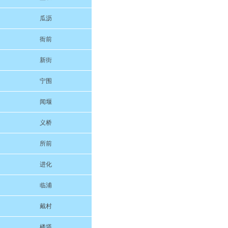
瓜沥
衙前
新街
宁围
闻堰
义桥
所前
进化
临浦
戴村
楼塔