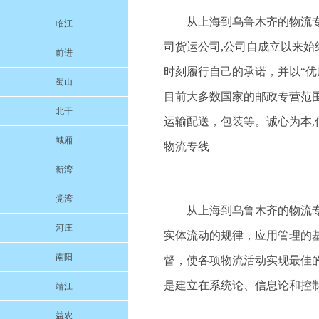
从上海到乌鲁木齐的物流
临江
司货运公司,公司自成立以来
前进
时刻履行自己的承诺，并以“
蜀山
目前大多数国家的邮政专营范
北干
运输配送，包装等。诚心为本,信
城厢
物流专线
新湾
党湾
从上海到乌鲁木齐的物流专线物
河庄
实体流动的规律，应用管理的
南阳
督，使各项物流活动实现最佳
是建立在系统论、信息论和控
靖江
益农