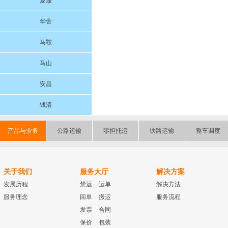
夏履
华舍
马鞍
马山
安昌
钱清
产品与业务
公路运输
零担托运
铁路运输
整车调度
关于我们
服务大厅
解决方案
发展历程
禁运
运单
解决方法
服务理念
回单
搬运
服务流程
发票
合同
保价
包装