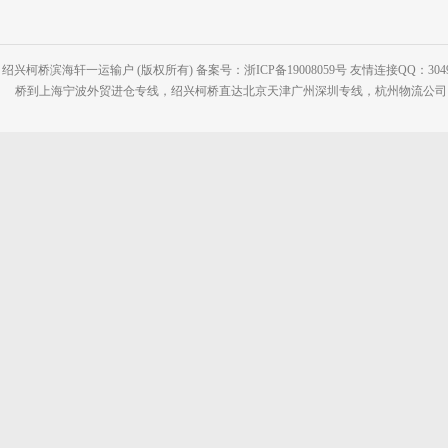
绍兴柯桥滨海轩一运输户 (版权所有) 备案号：浙ICP备19008059号 友情连接QQ：30495
桥到上海宁波外贸进仓专线，绍兴柯桥直达北京天津广州深圳专线，杭州物流公司网站：www.2-2