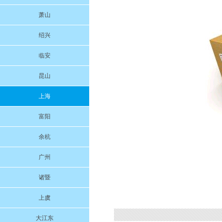
萧山
绍兴
临安
昆山
上海
富阳
余杭
广州
诸暨
上虞
大江东