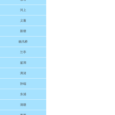
河上
义蓬
新塘
杨汛桥
兰亭
鉴湖
漓渚
孙端
东浦
湖塘