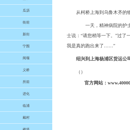
瓜沥
从柯桥上海到乌鲁木齐的物
衙前
一天，精神病院的护士接
新街
士说：“请您稍等一下。”过了
我是真的跑出来了……”
宁围
闻堰
绍兴到上海杨浦区货运公
义桥
（）
所前
官方网站：www.400000
进化
临浦
戴村
楼塔