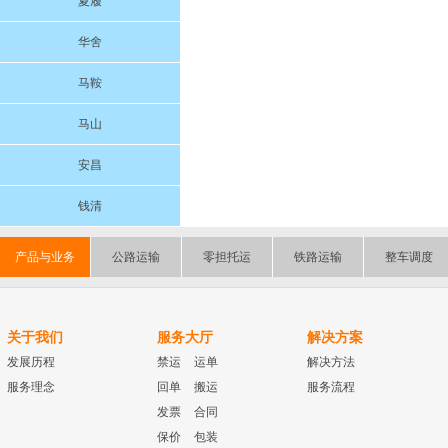
夏履
华舍
马鞍
马山
安昌
钱清
产品与业务
公路运输
零担托运
铁路运输
整车调度
关于我们
服务大厅
解决方案
发展历程
禁运
运单
解决方法
服务理念
回单
搬运
服务流程
发票
合同
保价
包装