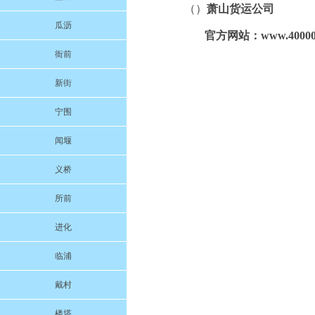
（）
萧山货运公司
瓜沥
官方网站：www.400000
衙前
新街
宁围
闻堰
义桥
所前
进化
临浦
戴村
楼塔