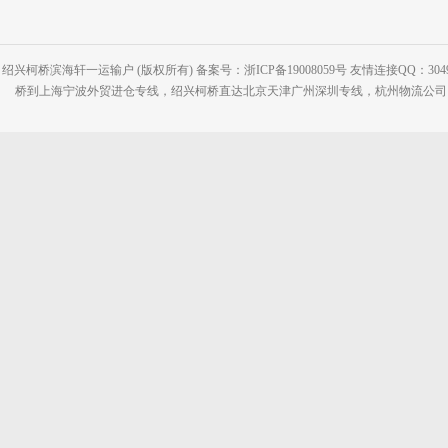
绍兴柯桥滨海轩一运输户 (版权所有) 备案号：浙ICP备19008059号 友情连接QQ：30495
桥到上海宁波外贸进仓专线，绍兴柯桥直达北京天津广州深圳专线，杭州物流公司网站：www.2-2