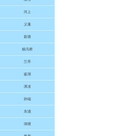
河上
义蓬
新塘
杨汛桥
兰亭
鉴湖
漓渚
孙端
东浦
湖塘