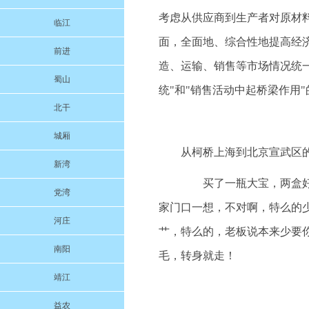
考虑从供应商到生产者对原材
临江
面，全面地、综合性地提高经
前进
造、运输、销售等市场情况统
蜀山
统"和"销售活动中起桥梁作用
北干
城厢
从柯桥上海到北京宣武区的
新湾
买了一瓶大宝，两盒好基
党湾
家门口一想，不对啊，特么的
河庄
艹，特么的，老板说本来少要你
南阳
毛，转身就走！
靖江
益农