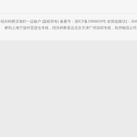
绍兴柯桥滨海轩一运输户 (版权所有) 备案号：浙ICP备19008059号 友情连接QQ：30495
桥到上海宁波外贸进仓专线，绍兴柯桥直达北京天津广州深圳专线，杭州物流公司网站：www.2-2