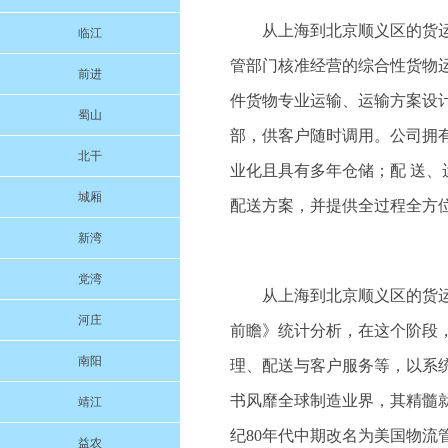
从上海到北京顺义区的货
临江
管部门核准经营的综合性货物
前进
件货物专业运输、运输方案设
蜀山
部，供客户随时调用。公司拥
北干
业化且具有多年仓储；配 送
城厢
配送方案，并提供全过程全方
新湾
党湾
从上海到北京顺义区的货运
河庄
前瞻》统计分析，在这个阶段
南阳
理、配送与客户服务等，以系
书风靡全球制造业界，其精髓
靖江
纪80年代中期改名为美国物流
益农