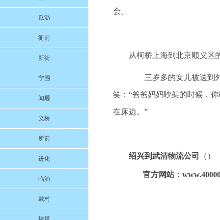
会。
瓜沥
衙前
从柯桥上海到北京顺义区的
新街
三岁多的女儿被送到外婆
宁围
笑：“爸爸妈妈吵架的时候，你
闻堰
在床边。”
义桥
所前
绍兴到武清物流公司
（）
进化
官方网站：www.400000
临浦
戴村
楼塔