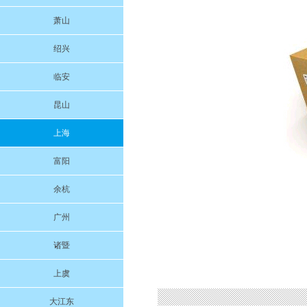
萧山
绍兴
临安
昆山
上海
富阳
余杭
广州
诸暨
上虞
大江东