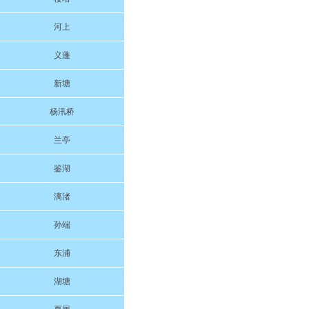
河上
义蓬
新塘
杨汛桥
兰亭
鉴湖
漓渚
孙端
东浦
湖塘