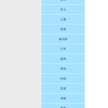
河上
义蓬
新塘
杨汛桥
兰亭
鉴湖
漓渚
孙端
东浦
湖塘