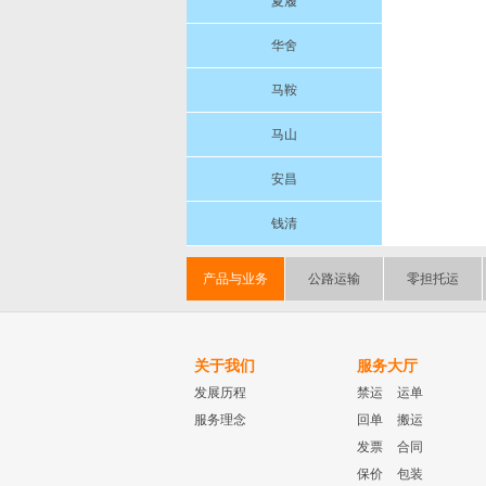
夏履
华舍
马鞍
马山
安昌
钱清
产品与业务
公路运输
零担托运
关于我们
服务大厅
发展历程
禁运
运单
服务理念
回单
搬运
发票
合同
保价
包装