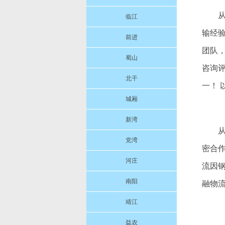
临江
输经
前进
团队
蜀山
咨询
北干
一！
城厢
新湾
党湾
密合
河庄
流因
南阳
融物
靖江
益农