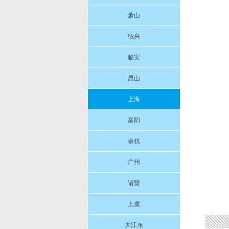
萧山
绍兴
临安
昆山
上海
富阳
余杭
广州
诸暨
上虞
大江东