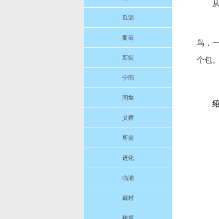
瓜沥
衙前
鸟，
新街
个包
宁围
闻堰
义桥
所前
进化
临浦
戴村
楼塔