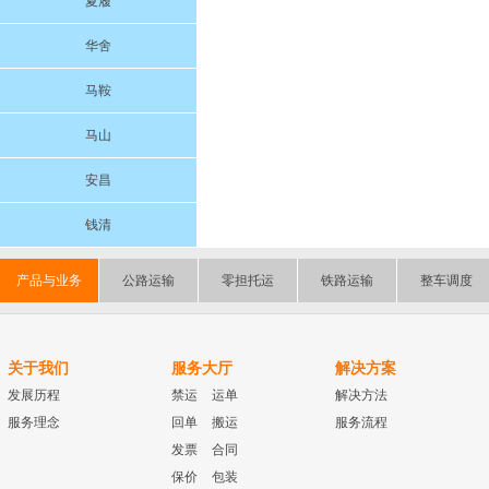
夏履
华舍
马鞍
马山
安昌
钱清
产品与业务
公路运输
零担托运
铁路运输
整车调度
关于我们
服务大厅
解决方案
发展历程
禁运
运单
解决方法
服务理念
回单
搬运
服务流程
发票
合同
保价
包装