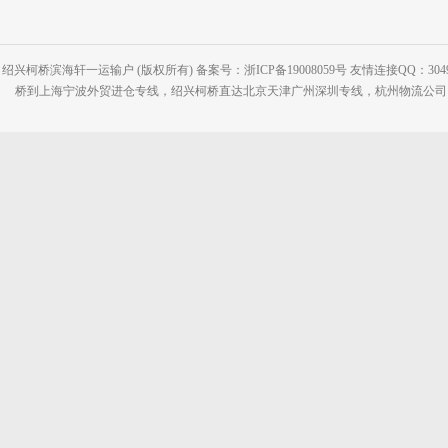
绍兴柯桥滨海轩一运输户 (版权所有) 备案号：浙ICP备19008059号 友情连接QQ：30495
桥到上海宁波外贸进仓专线，绍兴柯桥直达北京天津广州深圳专线，杭州物流公司网站：www.2-2