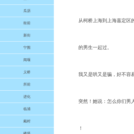
瓜沥
从柯桥上海到上海嘉定区
衙前
新街
的男生一起过。
宁围
闻堰
义桥
我又是哄又是骗，好不容
所前
进化
突然！她说：怎么你们男
临浦
戴村
！
楼塔