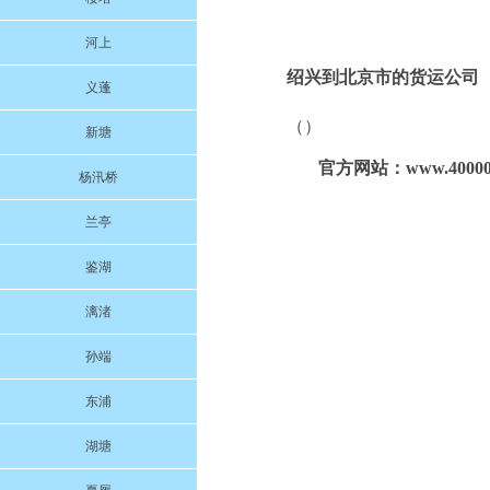
河上
绍兴到北京市的货运公司
义蓬
（）
新塘
官方网站：www.400000
杨汛桥
兰亭
鉴湖
漓渚
孙端
东浦
湖塘