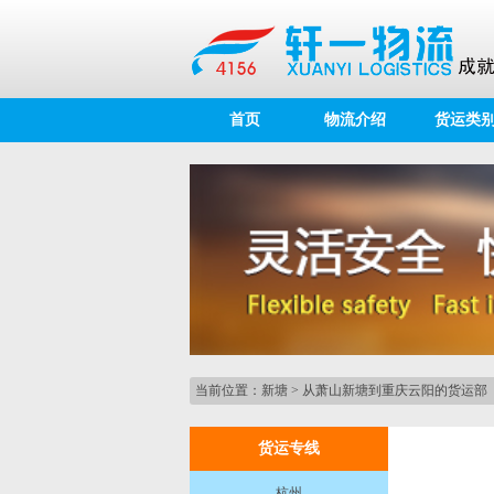
首页
物流介绍
货运类
当前位置：
新塘
>
从萧山新塘到重庆云阳的货运部
货运专线
杭州