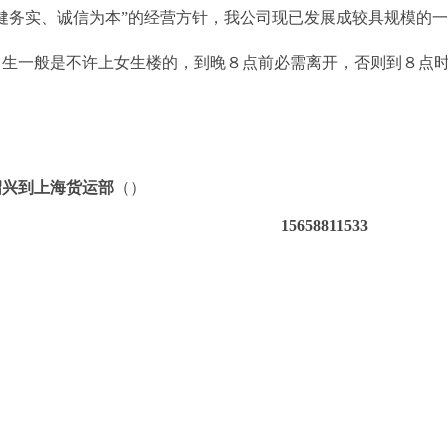
稳健务实、诚信为本”的经营方针，我公司现已发展成较具规模的
男生一般是不许上女生楼的，到晚８点前必需离开，否则到８点
。
绍兴到上海货运部
（）
15658811533