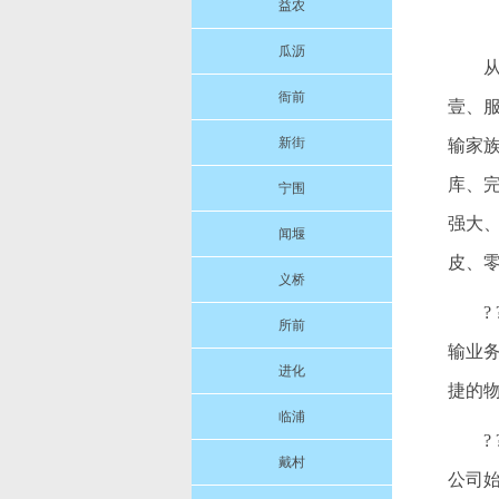
益农
瓜沥
衙前
壹、
新街
输家
库、
宁围
强大
闻堰
皮、
义桥
所前
输业
进化
捷的
临浦
戴村
公司