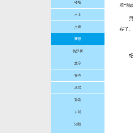
楼塔
着“
河上
义蓬
客了
新塘
杨汛桥
兰亭
鉴湖
漓渚
孙端
东浦
湖塘