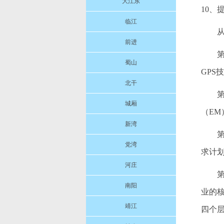
大江东
10
临江
前进
蜀山
GPS
北干
城厢
（EM
新湾
第
党湾
求计划
河庄
南阳
业的
靖江
四个