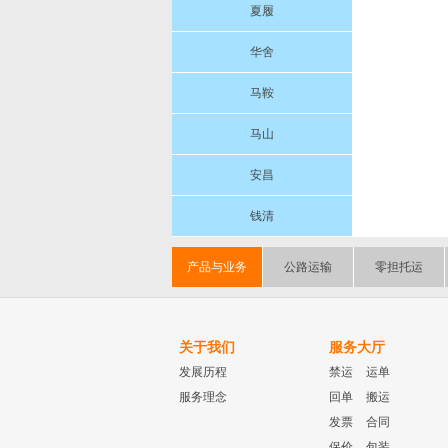
夏履
华舍
马鞍
马山
安昌
钱清
产品与业务
公路运输
零担托运
关于我们
服务大厅
发展历程
禁运
运单
服务理念
回单
搬运
发票
合同
保价
包装