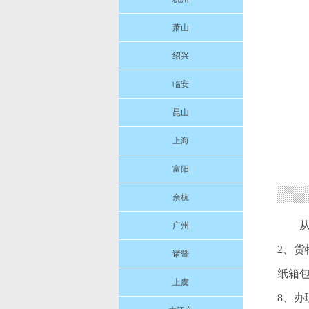
萧山
绍兴
临安
昆山
上海
富阳
余杭
广州
2、货
诸暨
纸箱包
上虞
8、