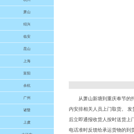
萧山
绍兴
临安
昆山
上海
富阳
余杭
广州
从萧山新塘到重庆奉节的
内安排相关人员上门取货。 发
诸暨
后立即通报收货人按时送货上门
上虞
电话准时反馈给承运货物的到