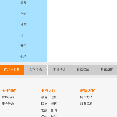
夏履
华舍
马鞍
马山
安昌
钱清
产品与业务
公路运输
零担托运
铁路运输
整车调度
关于我们
服务大厅
解决方案
发展历程
禁运
运单
解决方法
服务理念
回单
搬运
服务流程
发票
合同
保价
包装