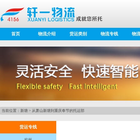
首页
物流介绍
货运类别
物流专线
物
当前位置：
新塘
>
从萧山新塘到重庆奉节的托运部
货运专线
杭州