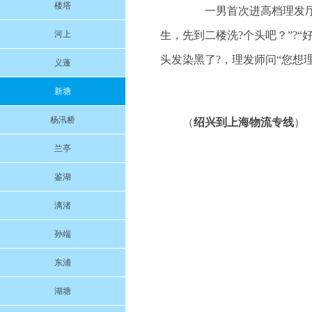
楼塔
一男首次进高档理发厅，
河上
生，先到二楼洗?个头吧？”?“
头发染黑了?，理发师问“您想理
义蓬
新塘
杨汛桥
（
绍兴到上海物流专线
）
兰亭
鉴湖
漓渚
孙端
东浦
湖塘