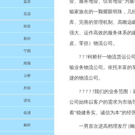
壹、服务地壹、信誉地壹”为
益农
输家族在的一颗耀眼明珠，几
瓜沥
库、完善的管理机制、高瞻远
衙前
强大、运作高效的服务体系的
新街
皮、零担）物流公司。
宁围
? ? ?柯桥轩一物流货
闻堰
输业务物流公司。依托丰富的
义桥
捷的物流公司。
所前
? ? ? ? ?我们的业
进化
公司始终以客户的需求为市场
着“稳健务实、诚信为本”的经
临浦
戴村
一男首次进高档理发厅 [幽