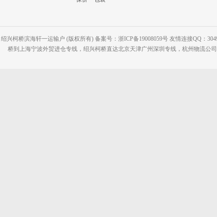
绍兴柯桥滨海轩一运输户 (版权所有) 备案号：浙ICP备19008059号 友情连接QQ：30495
桥到上海宁波外贸进仓专线，绍兴柯桥直达北京天津广州深圳专线，杭州物流公司网站：www.2-2