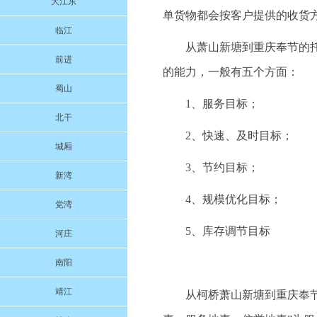
大江东
单货物都会按客户提供的收货
临江
从萧山新塘到重庆奉节的
前进
的能力，一般有五个方面：
蜀山
1、服务目标；
北干
2、快速、及时目标；
城厢
3、节约目标；
新湾
4、规模优化目标；
党湾
5、库存调节目标
河庄
南阳
靖江
从柯桥萧山新塘到重庆奉节的