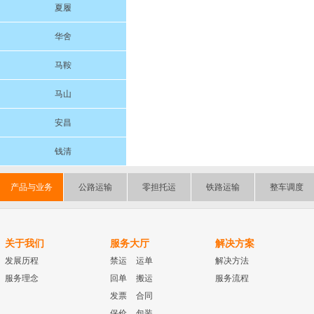
夏履
华舍
马鞍
马山
安昌
钱清
产品与业务
公路运输
零担托运
铁路运输
整车调度
关于我们
服务大厅
解决方案
发展历程
禁运
运单
解决方法
服务理念
回单
搬运
服务流程
发票
合同
保价
包装