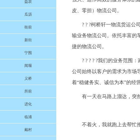
益农
皮、零担）物流公司。
瓜沥
? ? ?柯桥轩一物流货
衙前
输业务物流公司。依托丰富的
新街
捷的物流公司。
宁围
? ? ? ? ?我们的业
闻堰
公司始终以客户的需求为市场
义桥
着“稳健务实、诚信为本”的经
所前
有一天在马路上溜达，突
进化
临浦
不着火，我就跑上去帮忙
戴村