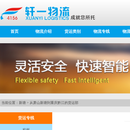
首页
物流介绍
货运类别
物流专线
物
当前位置：
新塘
>
从萧山新塘到重庆黔江的货运部
货运专线
杭州