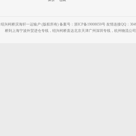
绍兴柯桥滨海轩一运输户 (版权所有) 备案号：浙ICP备19008059号 友情连接QQ：30495
桥到上海宁波外贸进仓专线，绍兴柯桥直达北京天津广州深圳专线，杭州物流公司网站：www.2-2