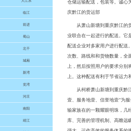
大江东
仓储运输配送，包装等。诚心为本
庆黔江的货运部
临江
前进
从萧山新塘到重庆黔江的
业联合在一起进行的配送。它
蜀山
配送企业对多家用户进行配送
北干
次数、路线和和货物数量，全
城厢
上，然后按照用户的要求分别
新湾
上。这种配送有利于节省运力
党湾
从柯桥萧山新塘到重庆黔江的
河庄
壹、服务地壹、信誉地壹”为
南阳
输家族在的一颗耀眼明珠，几
库、完善的管理机制、高瞻远
靖江
强大、运作高效的服务体系的