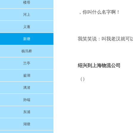
楼塔
，你叫什么名字啊！
河上
义蓬
我笑笑说：叫我老汉就可
新塘
杨汛桥
兰亭
绍兴到上海物流公司
鉴湖
（）
漓渚
孙端
东浦
湖塘