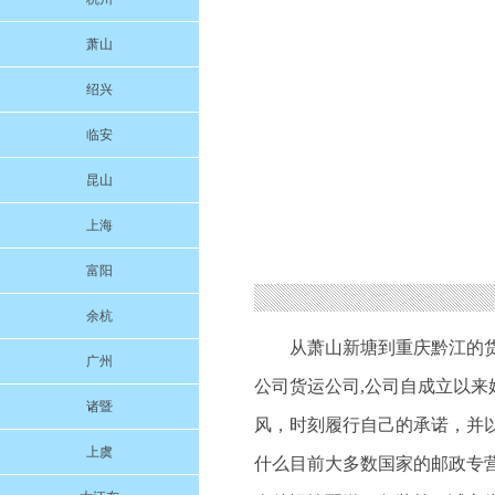
萧山
绍兴
临安
昆山
上海
富阳
余杭
从萧山新塘到重庆黔江的
广州
公司货运公司,公司自成立以
诸暨
风，时刻履行自己的承诺，并
上虞
什么目前大多数国家的邮政专