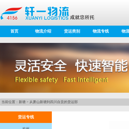
首页
物流介绍
货运类别
物流专线
物
当前位置：
新塘
>
从萧山新塘到四川自贡的货运部
货运专线
杭州