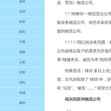
益农
皮、零担）物流公司。
瓜沥
? ? ?柯桥轩一物流货
衙前
输业务物流公司。依托丰富的
捷的物流公司。
新街
宁围
? ? ? ? ?我们的业
公司始终以客户的需求为市场
闻堰
着“稳健务实、诚信为本”的经
义桥
经典笑话：律诗 某日上语
所前
我，古代诗歌除了‘律诗’外，还
进化
有 ‘法官’、‘被告’……” 哄堂
临浦
绍兴到苏州物流公司
戴村
（）