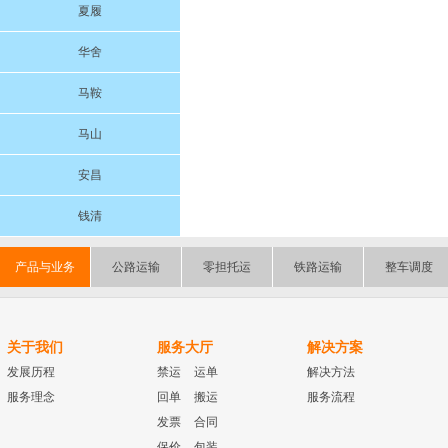
夏履
华舍
马鞍
马山
安昌
钱清
产品与业务
公路运输
零担托运
铁路运输
整车调度
关于我们
服务大厅
解决方案
发展历程
禁运
运单
解决方法
服务理念
回单
搬运
服务流程
发票
合同
保价
包装