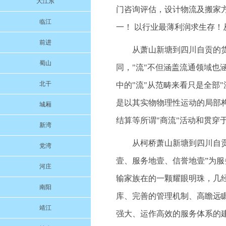
大江东
门咨询评估，设计物流及搬家
临江
一！ 以行业最薄利润求生存！
前进
从萧山新塘到四川自贡的货运
蜀山
同，"流"不但涵盖流通领域也
北干
中的"流"从范畴来看只是全部"
是以其实物物理性运动的局部构
城厢
结算等所谓"商流"活动和贯穿
新湾
从柯桥萧山新塘到四川自贡的
党湾
壹、服务地壹、信誉地壹”为
河庄
输家族在的一颗耀眼明珠，几
南阳
库、完善的管理机制、高瞻远
靖江
强大、运作高效的服务体系的