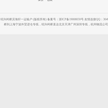
绍兴柯桥滨海轩一运输户 (版权所有) 备案号：浙ICP备19008059号 友情连接QQ：30495
桥到上海宁波外贸进仓专线，绍兴柯桥直达北京天津广州深圳专线，杭州物流公司网站：www.2-2