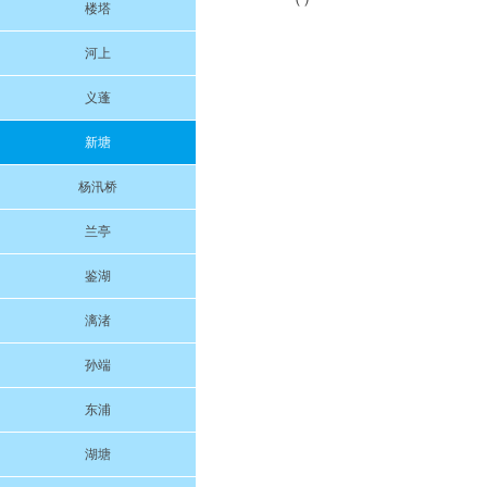
楼塔
河上
义蓬
新塘
杨汛桥
兰亭
鉴湖
漓渚
孙端
东浦
湖塘