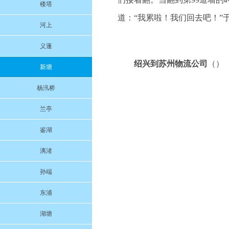
楼塔
道：“我累啦！我们回去吧！”于是
河上
义蓬
绍兴到苏州物流公司
（）
新塘
杨汛桥
兰亭
鉴湖
漓渚
孙端
东浦
湖塘