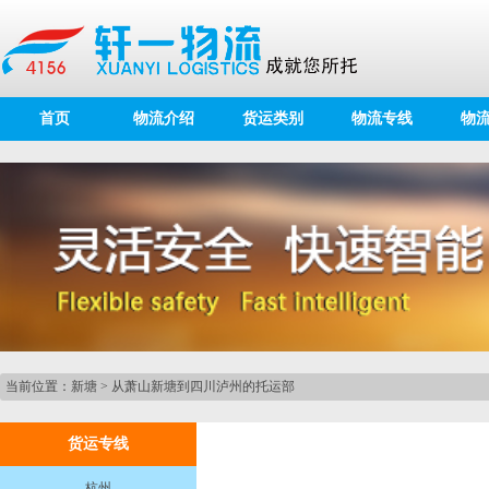
首页
物流介绍
货运类别
物流专线
物
当前位置：
新塘
>
从萧山新塘到四川泸州的托运部
货运专线
杭州