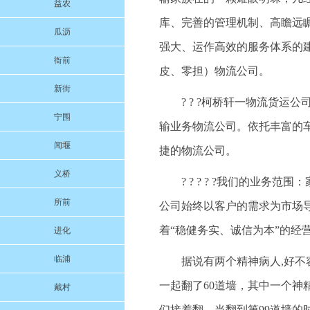
益农
库、完善的管理机制、高瞻远
瓜沥
强大、运作高效的服务体系的
衙前
皮、零担）物流公司。
新街
? ? ?柯桥轩一物流货
宁围
输业务物流公司。依托丰富的
闻堰
捷的物流公司。
义桥
? ? ? ? ?我们的业
所前
公司始终以客户的需求为市场
着“稳健务实、诚信为本”的经
进化
临浦
据说有两个精神病人,好不
一起翻了60道墙，其中一个神
戴村
们接着翻。当翻到第99道墙的