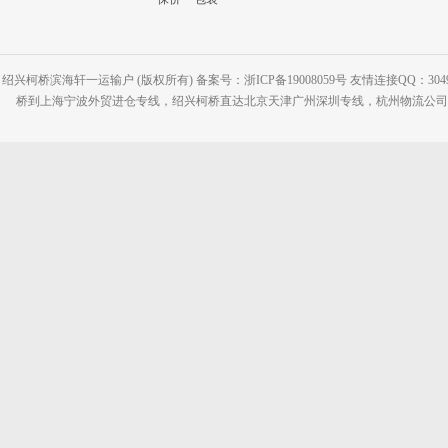
绍兴柯桥滨海轩一运输户 (版权所有) 备案号：浙ICP备19008059号 友情连接QQ：30495
桥到上海宁波外贸进仓专线，绍兴柯桥直达北京天津广州深圳专线，杭州物流公司网站：www.2-2