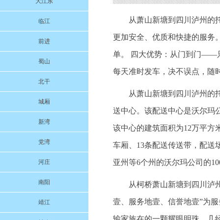
大江东
从萧山新塘到四川泸州的
临江
更加安全、优质和快捷的服务
前进
单。 四大优势：从门到门——
蜀山
每天准时发车，决不误点，随
北干
从萧山新塘到四川泸州的托运
城厢
送中心。该配送中心是沃尔玛
新湾
该中心的建筑面积为12万平方米
党湾
车厢、13条配送传送带，配送
亚州等6个州的沃尔玛公司的1
河庄
南阳
从柯桥萧山新塘到四川泸州的
壹、服务地壹、信誉地壹”为
靖江
输家族在的一颗耀眼明珠，几