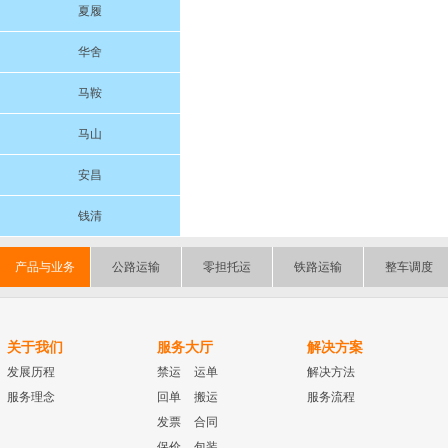
夏履
华舍
马鞍
马山
安昌
钱清
产品与业务
公路运输
零担托运
铁路运输
整车调度
关于我们
服务大厅
解决方案
发展历程
禁运
运单
解决方法
服务理念
回单
搬运
服务流程
发票
合同
保价
包装