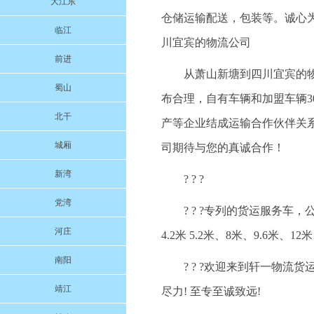
大江东
仓储运输配送，包装等。诚心为本
临江
川宜宾的物流公司
前进
从萧山新塘到四川宜宾的物
蜀山
布合理，自有车辆和加盟车辆3
北干
产等企业结成运输合作伙伴关
城厢
司期待与您的真诚合作！
新湾
? ? ?
党湾
? ? ?专列的货运服务
河庄
4.2米 5.2米、8米、9.6米、
南阳
? ? ?欢迎来到轩一物流
靖江
尽力! 至专至诚致远!