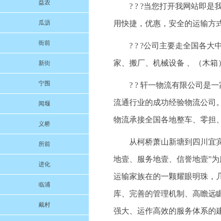
益农
? ? ?当您打开我网站
瓜沥
用快捷，优惠，安全的运输方
衙前
? ? ?公司主要走全国
家、搬厂、机械设备 、（木箱
新街
宁围
? ? 轩一物流有限公司
流通行业的成功经验物流公司
闻堰
物流承接全国各地整车、零担
义桥
从柯桥萧山新塘到四川宜宾的
所前
地壹、服务地壹、信誉地壹”
进化
运输家族在的一颗耀眼明珠，
临浦
库、完善的管理机制、高瞻远
戴村
强大、运作高效的服务体系的