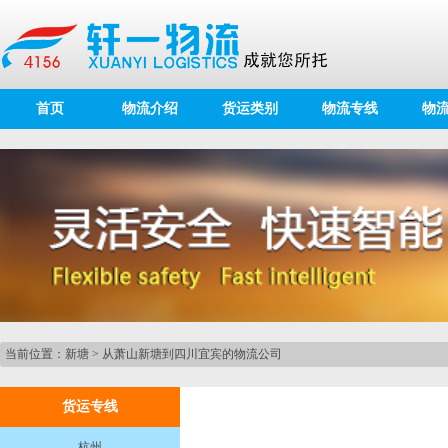
首页
物流介绍
货运类别
物流专线
物
当前位置：
新塘
>
从萧山新塘到四川宜宾的物流公司
货运专线
杭州