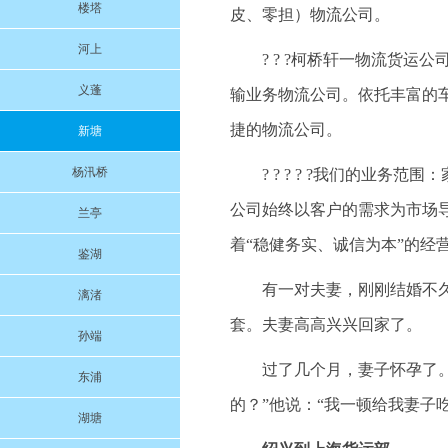
楼塔
皮、零担）物流公司。
河上
? ? ?柯桥轩一物流货
义蓬
输业务物流公司。依托丰富的
捷的物流公司。
新塘
杨汛桥
? ? ? ? ?我们的业
公司始终以客户的需求为市场
兰亭
着“稳健务实、诚信为本”的经
鉴湖
有一对夫妻，刚刚结婚不
漓渚
套。夫妻高高兴兴回家了。
孙端
过了几个月，妻子怀孕了
东浦
的？”他说：“我一顿给我妻子
湖塘