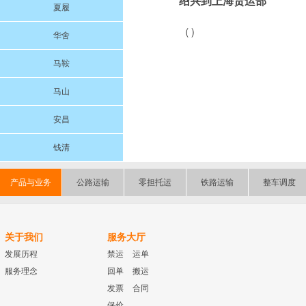
绍兴到上海货运部
夏履
（）
华舍
马鞍
马山
安昌
钱清
产品与业务
公路运输
零担托运
铁路运输
整车调度
关于我们
服务大厅
发展历程
禁运
运单
服务理念
回单
搬运
发票
合同
保价