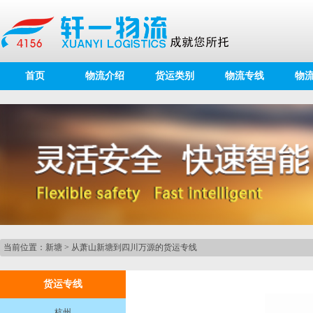
首页
物流介绍
货运类别
物流专线
物
当前位置：
新塘
>
从萧山新塘到四川万源的货运专线
货运专线
杭州