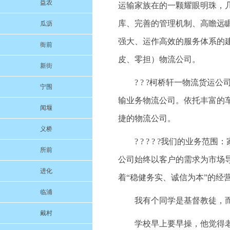
益农
运输家族在的一颗耀眼明珠，
库、完善的管理机制、高瞻远
瓜沥
强大、运作高效的服务体系的
衙前
皮、零担）物流公司。
新街
? ? ?柯桥轩一物流货
宁围
输业务物流公司。依托丰富的
闻堰
捷的物流公司。
义桥
? ? ? ? ?我们的业
所前
公司始终以客户的需求为市场
进化
着“稳健务实、诚信为本”的经
临浦
我有个同学是基督教徒，
戴村
学校早上要早操，他觉得