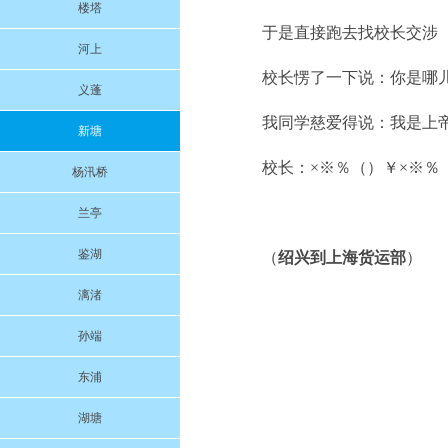
楼塔
于是直接跑去找校长交涉
河上
校长愣了一下说：你是哪
义蓬
我同学慈爱得说：我是上
新塘
校长：×※％（）￥×※％
杨汛桥
兰亭
鉴湖
（
绍兴到上海货运部
）
漓渚
孙端
东浦
湖塘