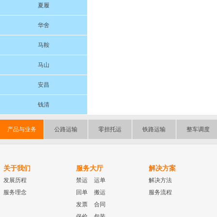
夏履
华舍
马鞍
马山
安昌
钱清
产品与业务
公路运输
零担托运
铁路运输
整车调度
关于我们
服务大厅
解决方案
发展历程
禁运
运单
解决方法
服务理念
回单
搬运
服务流程
发票
合同
保价
包装