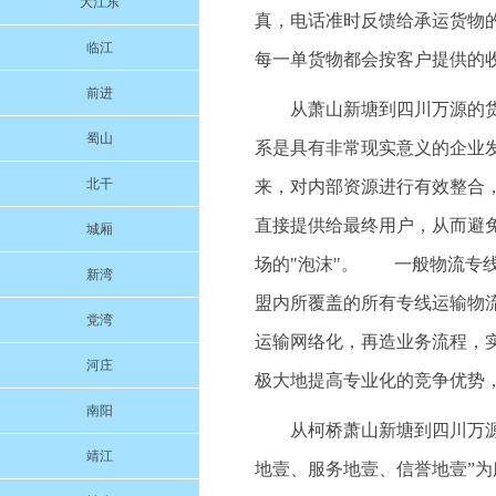
大江东
真，电话准时反馈给承运货物
临江
每一单货物都会按客户提供的
前进
从萧山新塘到四川万源的
蜀山
系是具有非常现实意义的企业
北干
来，对内部资源进行有效整合
直接提供给最终用户，从而避
城厢
场的"泡沫"。 一般物流专
新湾
盟内所覆盖的所有专线运输物流
党湾
运输网络化，再造业务流程，
河庄
极大地提高专业化的竞争优势
南阳
从柯桥萧山新塘到四川万源的
靖江
地壹、服务地壹、信誉地壹”