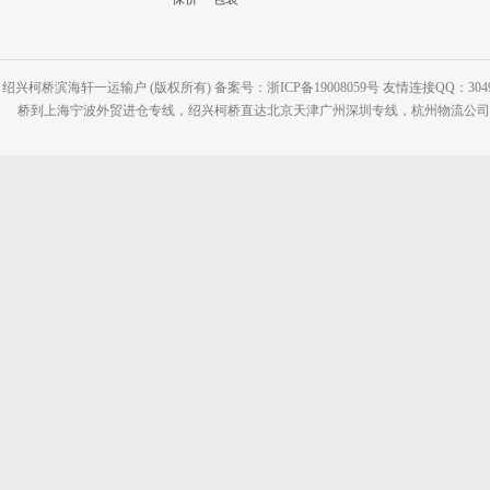
绍兴柯桥滨海轩一运输户 (版权所有) 备案号：浙ICP备19008059号 友情连接QQ：30495
桥到上海宁波外贸进仓专线，绍兴柯桥直达北京天津广州深圳专线，杭州物流公司网站：www.2-2