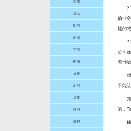
益农
瓜沥
输业
衙前
捷的
新街
宁围
公司
闻堰
着“
义桥
不能
所前
进化
的，”
临浦
戴村