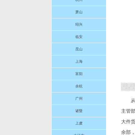
萧山
绍兴
临安
昆山
上海
富阳
余杭
广州
主管
诸暨
大件
上虞
余部