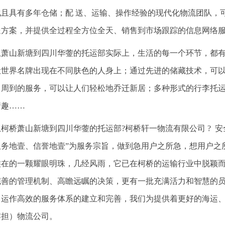
化且具有多年仓储；配 送、运输、操作经验的现代化物流团队，
送方案，并提供全过程全方位全天、销售到市场跟踪的信息网络
从萧山新塘到四川华蓥的托运部实际上，生活的每一个环节，都
让世界名牌出现在不同肤色的人身上；通过先进的储藏技术，可
司周到的服务，可以让人们轻松地乔迁新居；多种形式的行李托
情趣……
从柯桥萧山新塘到四川华蓥的托运部?柯桥轩一物流有限公司 ? 安全
服务地壹、信誉地壹”为服务宗旨，做到急用户之所急，想用户之
族在的一颗耀眼明珠，几经风雨，它已在柯桥的运输行业中脱颖
完善的管理机制、高瞻远瞩的决策，更有一批充满活力和智慧的
、运作高效的服务体系的建立和完善，我们为提供着更好的海运
零担）物流公司。