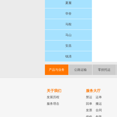
夏履
华舍
马鞍
马山
安昌
钱清
产品与业务
公路运输
零担托运
关于我们
服务大厅
发展历程
禁运
运单
服务理念
回单
搬运
发票
合同
保价
包装