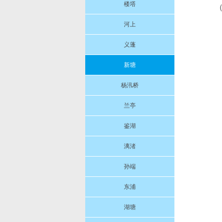
楼塔
河上
义蓬
新塘
杨汛桥
兰亭
鉴湖
漓渚
孙端
东浦
湖塘