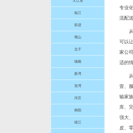
大江东
专业
临江
流配
前进
蜀山
可以
北干
家公
城厢
适的
新湾
党湾
壹、
输家
河庄
库、
南阳
强大
靖江
皮、