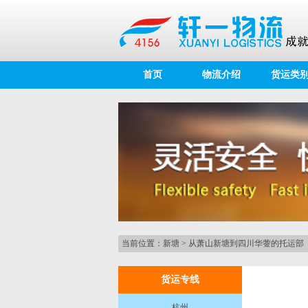
首页
物流介绍
货运类
当前位置：
新塘
>
从萧山新塘到四川华蓥的托运部
货运专线
杭州