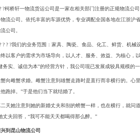
? ? ?柯桥轩一物流货运公司是一家在相关部门注册的正规物流
务物流公司。依托丰富的车源优势，专业调配全国各地在江浙沪
物流公司。
? ? ? ? ?我们的业务范围：家具、陶瓷、食品、化工、鲜货、
始终以客户的需求为市场导向，以人才、服务、效益、为核心，
稳健务实、诚信为本”的经营方针，我公司现已发展成较具规模的
雄蟹向雌蟹求婚。雌蟹注意到雄蟹走路时是直行而非横行的。心里
让他跑掉。”于是他们当下就结婚了。
第二天她注意到她的新婚丈夫和别的螃蟹一样，也在横行，就问道：
她丈夫回答，“我可不能天天都喝得那么醉。”
绍兴到昆山物流公司