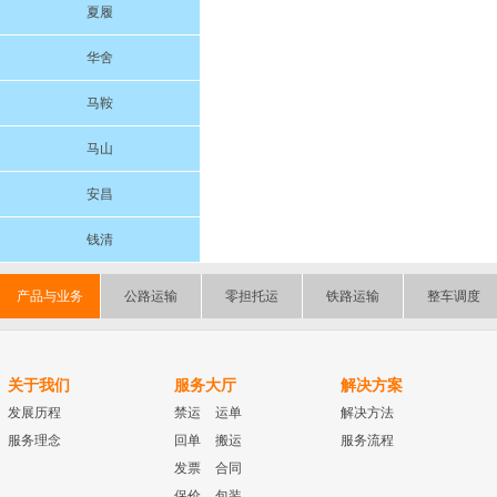
夏履
华舍
马鞍
马山
安昌
钱清
产品与业务
公路运输
零担托运
铁路运输
整车调度
关于我们
服务大厅
解决方案
发展历程
禁运
运单
解决方法
服务理念
回单
搬运
服务流程
发票
合同
保价
包装