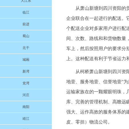
大江东
从萧山新塘到四川资阳的
临江
企业联合在一起进行的配送。
前进
个配送企业对多家用户进行配
蜀山
间、次数、路线和和货物数量
北干
车上，然后按照用户的要求分
上。这种配送有利于节省运力
城厢
从柯桥萧山新塘到四川资阳的
新湾
地壹、服务地壹、信誉地壹”
党湾
运输家族在的一颗耀眼明珠，
河庄
库、完善的管理机制、高瞻远
南阳
强大、运作高效的服务体系的
靖江
皮、零担）物流公司。