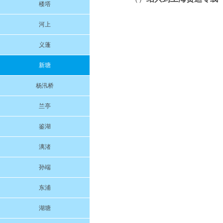
楼塔
河上
义蓬
新塘
杨汛桥
兰亭
鉴湖
漓渚
孙端
东浦
湖塘