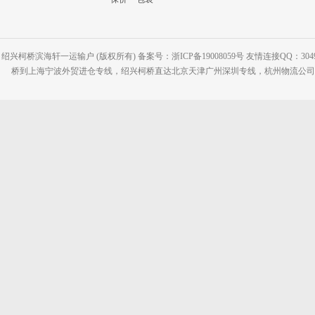
绍兴柯桥滨海轩一运输户 (版权所有) 备案号：浙ICP备19008059号 友情连接QQ：30495
桥到上海宁波外贸进仓专线，绍兴柯桥直达北京天津广州深圳专线，杭州物流公司网站：www.2-2