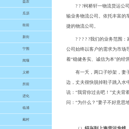
益农
? ? ?柯桥轩一物流货
瓜沥
输业务物流公司。依托丰富的
衙前
捷的物流公司。
新街
? ? ? ? ?我们的业
宁围
公司始终以客户的需求为市场
着“稳健务实、诚信为本”的经
闻堰
有一夭，两口子吵架，妻
义桥
边，丈夫很快脱掉鞋子跳入水
所前
说：“我背你过去吧！”丈夫背
进化
问：“为什么？”妻子不好意思
临浦
戴村
（）
绍兴到上海货运专线