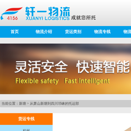
首页
物流介绍
货运类别
物流专线
物
当前位置：
新塘
>
从萧山新塘到四川邛崃的托运部
货运专线
杭州