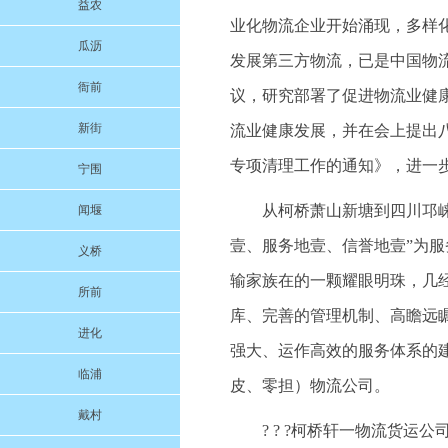
益农
业化物流企业开始涌现，多样
瓜沥
发展第三方物流，已是中国物流
衙前
议，研究部署了促进物流业健
新街
流业健康发展，并在会上提出
专项清理工作的通知》，进一
宁围
从柯桥萧山新塘到四川邛崃的
闻堰
壹、服务地壹、信誉地壹”为
义桥
输家族在的一颗耀眼明珠，几
所前
库、完善的管理机制、高瞻远
进化
强大、运作高效的服务体系的
临浦
皮、零担）物流公司。
戴村
? ? ?柯桥轩一物流货