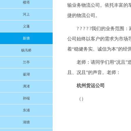
楼塔
输业务物流公司。依托丰富的
河上
捷的物流公司。
义蓬
? ? ? ? ?我们的业
新塘
公司始终以客户的需求为市场
着“稳健务实、诚信为本”的经
杨汛桥
老师：请同学们用“况且”
兰亭
且、况且”的声音。老师：
鉴湖
杭州货运公司
漓渚
孙端
（）
东浦
湖塘