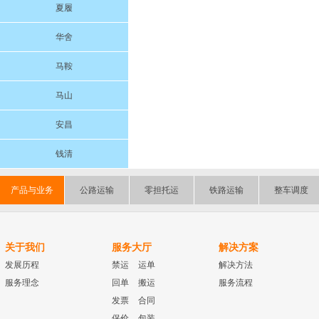
夏履
华舍
马鞍
马山
安昌
钱清
产品与业务
公路运输
零担托运
铁路运输
整车调度
关于我们
服务大厅
解决方案
发展历程
禁运
运单
解决方法
服务理念
回单
搬运
服务流程
发票
合同
保价
包装