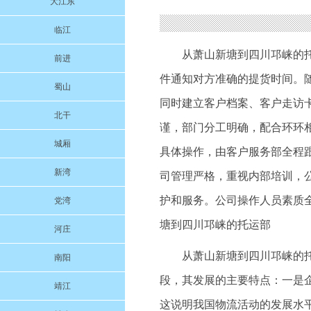
大江东
临江
从萧山新塘到四川邛崃的
前进
件通知对方准确的提货时间。
蜀山
同时建立客户档案、客户走访
北干
谨，部门分工明确，配合环环
城厢
具体操作，由客户服务部全程
新湾
司管理严格，重视内部培训，
护和服务。公司操作人员素质
党湾
塘到四川邛崃的托运部
河庄
从萧山新塘到四川邛崃的
南阳
段，其发展的主要特点：一是
靖江
这说明我国物流活动的发展水