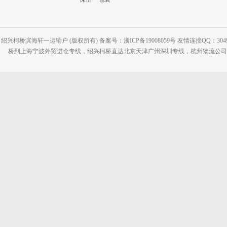
绍兴柯桥滨海轩一运输户 (版权所有) 备案号：浙ICP备19008059号 友情连接QQ：30495
桥到上海宁波外贸进仓专线，绍兴柯桥直达北京天津广州深圳专线，杭州物流公司网站：www.2-2