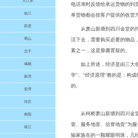
大江东
电话准时反馈给承运货物的到
临江
单货物都会按客户提供的收货
前进
从萧山新塘到四川金堂的
蜀山
活下去，需要购买必要的物品
素之一，这是毋庸置疑的。
北干
城厢
如上所述，经济是由三大领
学"、"经济原理"教的是：构成
新湾
的。
党湾
河庄
从柯桥萧山新塘到四川金堂的
南阳
壹、服务地壹、信誉地壹”为
靖江
输家族在的一颗耀眼明珠，几