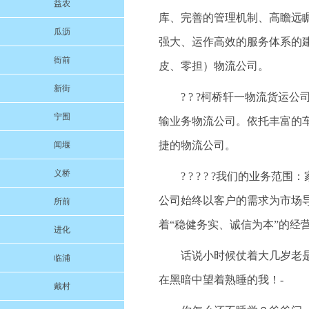
益农
库、完善的管理机制、高瞻远
瓜沥
强大、运作高效的服务体系的
衙前
皮、零担）物流公司。
新街
? ? ?柯桥轩一物流货
宁围
输业务物流公司。依托丰富的
捷的物流公司。
闻堰
义桥
? ? ? ? ?我们的业
公司始终以客户的需求为市场
所前
着“稳健务实、诚信为本”的经
进化
话说小时候仗着大几岁老是
临浦
在黑暗中望着熟睡的我！-
戴村