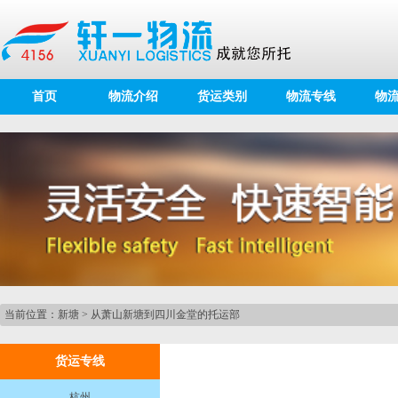
首页
物流介绍
货运类别
物流专线
物
当前位置：
新塘
>
从萧山新塘到四川金堂的托运部
货运专线
杭州