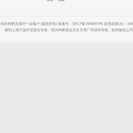
绍兴柯桥滨海轩一运输户 (版权所有) 备案号：浙ICP备19008059号 友情连接QQ：30495
桥到上海宁波外贸进仓专线，绍兴柯桥直达北京天津广州深圳专线，杭州物流公司网站：www.2-2