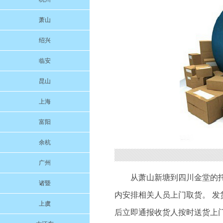
萧山
绍兴
临安
昆山
上海
富阳
余杭
广州
从萧山新塘到四川金堂的
诸暨
内安排相关人员上门取货。 发
上虞
后立即通报收货人按时送货上门