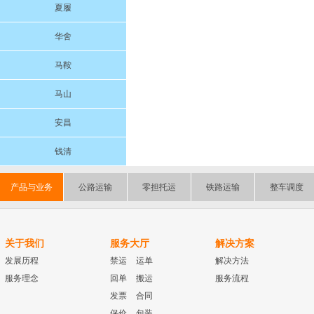
夏履
华舍
马鞍
马山
安昌
钱清
产品与业务
公路运输
零担托运
铁路运输
整车调度
关于我们
服务大厅
解决方案
发展历程
禁运
运单
解决方法
服务理念
回单
搬运
服务流程
发票
合同
保价
包装