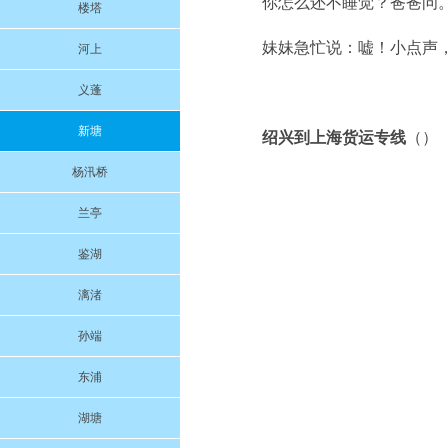
你怎么还不睡觉？爸爸问
楼塔
妹妹急忙说：嘘！小点声
河上
义蓬
新塘
绍兴到上海货运专线
（）
杨汛桥
兰亭
鉴湖
漓渚
孙端
东浦
湖塘