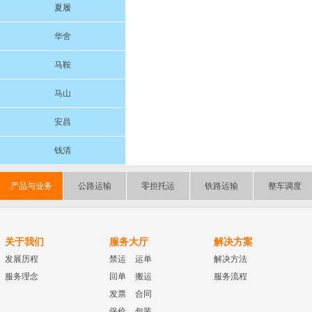
夏履
华舍
马鞍
马山
安昌
钱清
产品与业务
公路运输
零担托运
铁路运输
整车调度
关于我们
服务大厅
解决方案
发展历程
禁运
运单
解决方法
服务理念
回单
搬运
服务流程
发票
合同
保价
包装