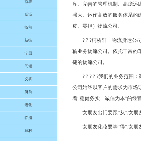
益农
库、完善的管理机制、高瞻远
瓜沥
强大、运作高效的服务体系的
皮、零担）物流公司。
衙前
? ? ?柯桥轩一物流货
新街
输业务物流公司。依托丰富的
宁围
捷的物流公司。
闻堰
? ? ? ? ?我们的业
义桥
公司始终以客户的需求为市场
所前
着“稳健务实、诚信为本”的经
进化
女朋友出门要跟“从”,女朋友
临浦
女朋友化妆要等“得”,女朋友
戴村