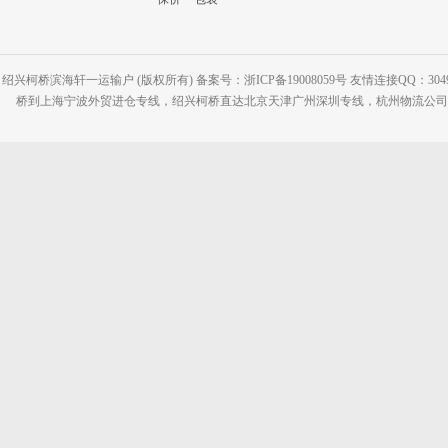
绍兴柯桥滨海轩一运输户 (版权所有) 备案号：浙ICP备19008059号 友情连接QQ：30495
桥到上海宁波外贸进仓专线，绍兴柯桥直达北京天津广州深圳专线，杭州物流公司网站：www.2-2