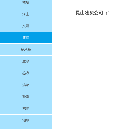
楼塔
昆山物流公司
（）
河上
义蓬
新塘
杨汛桥
兰亭
鉴湖
漓渚
孙端
东浦
湖塘