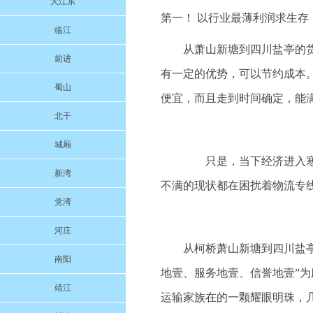
大江东
第一！ 以行业最薄利润求生
临江
从萧山新塘到四川盐亭的
前进
有一定的优势，可以节约成本
蜀山
便宜，而且走到时间确定，能
北干
城厢
只是，当下经济进入寒冬
新湾
不满的现状都在困扰着物流专
党湾
河庄
从柯桥萧山新塘到四川盐亭的
南阳
地壹、服务地壹、信誉地壹”
靖江
运输家族在的一颗耀眼明珠，