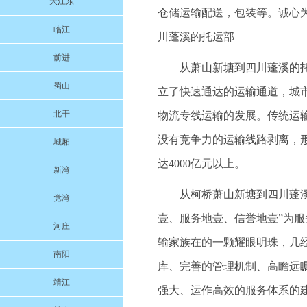
大江东
仓储运输配送，包装等。诚心为本
临江
川蓬溪的托运部
前进
从萧山新塘到四川蓬溪的
蜀山
立了快速通达的运输通道，城
北干
物流专线运输的发展。传统运
没有竞争力的运输线路剥离，
城厢
达4000亿元以上。
新湾
从柯桥萧山新塘到四川蓬溪的
党湾
壹、服务地壹、信誉地壹”为
河庄
输家族在的一颗耀眼明珠，几
南阳
库、完善的管理机制、高瞻远
靖江
强大、运作高效的服务体系的