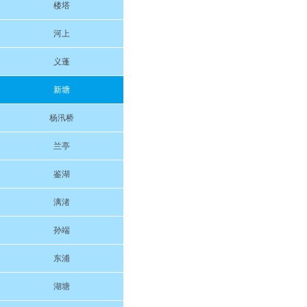
楼塔
河上
义蓬
新塘
杨汛桥
兰亭
鉴湖
漓渚
孙端
东浦
湖塘