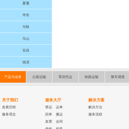
夏履
华舍
马鞍
马山
安昌
钱清
产品与业务
公路运输
零担托运
铁路运输
整车调度
关于我们
服务大厅
解决方案
发展历程
禁运
运单
解决方法
服务理念
回单
搬运
服务流程
发票
合同
保价
包装