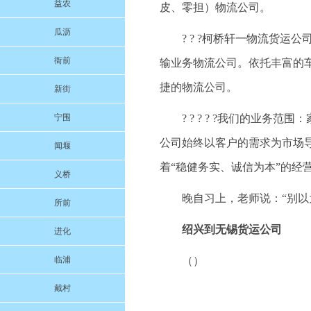
益农
皮、零担）物流公司。
瓜沥
? ? ?柯桥轩一物流货
衙前
输业务物流公司。依托丰富的
捷的物流公司。
新街
宁围
? ? ? ? ?我们的业
公司始终以客户的需求为市场
闻堰
着“稳健务实、诚信为本”的经
义桥
晚自习上，老师说：“别
所前
绍兴到无锡货运公司
进化
临浦
（）
戴村