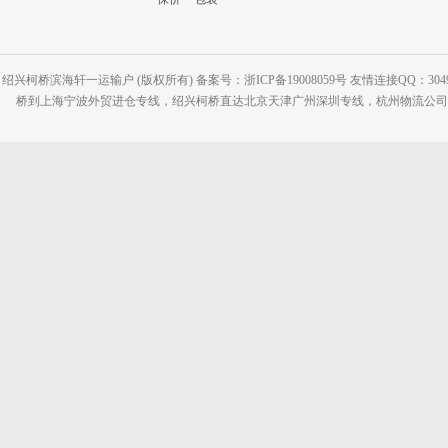
绍兴柯桥滨海轩一运输户 (版权所有) 备案号：浙ICP备19008059号 友情连接QQ：30495
桥到上海宁波外贸进仓专线，绍兴柯桥直达北京天津广州深圳专线，杭州物流公司网站：www.2-2