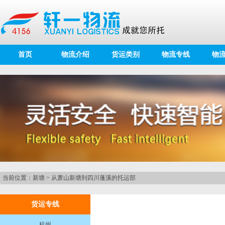
首页
物流介绍
货运类别
物流专线
物
当前位置：
新塘
>
从萧山新塘到四川蓬溪的托运部
货运专线
杭州