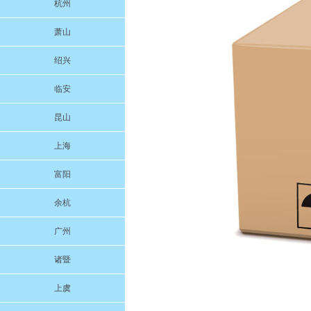
杭州
萧山
绍兴
临安
昆山
上海
富阳
余杭
广州
诸暨
上虞