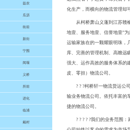
益农
化生产，而横向的物流管理却
瓜沥
从柯桥萧山义蓬到江苏赣榆的
衙前
地壹、服务地壹、信誉地壹”
新街
运输家族在的一颗耀眼明珠，
宁围
库、完善的管理机制、高瞻远
强大、运作高效的服务体系的
闻堰
皮、零担）物流公司。
义桥
? ? ?柯桥轩一物流货
所前
输业务物流公司。依托丰富的
进化
捷的物流公司。
临浦
? ? ? ? ?我们的业
戴村
公司始终以客户的需求为市场