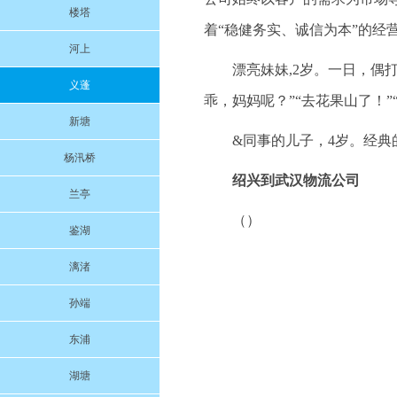
楼塔
着“稳健务实、诚信为本”的经
河上
漂亮妹妹,2岁。一日，偶
义蓬
乖，妈妈呢？”“去花果山了！”“
新塘
&同事的儿子，4岁。经典的一
杨汛桥
绍兴到武汉物流公司
兰亭
（）
鉴湖
漓渚
孙端
东浦
湖塘