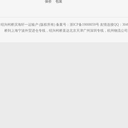
保价
包装
绍兴柯桥滨海轩一运输户 (版权所有) 备案号：浙ICP备19008059号 友情连接QQ：30495
桥到上海宁波外贸进仓专线，绍兴柯桥直达北京天津广州深圳专线，杭州物流公司网站：www.2-2