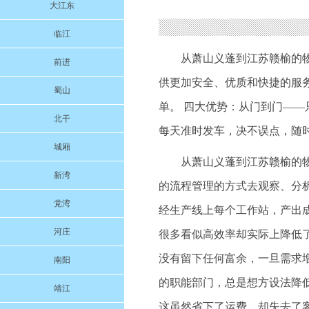
大江东
临江
从萧山义蓬到江苏赣榆的
前进
供更加安全、优质和快捷的服
蜀山
单。 四大优势：从门到门——
北干
每天准时发车，决不误点，随
城厢
从萧山义蓬到江苏赣榆的物
新湾
的流程管理的方式去观察、分
党湾
经生产线上每个工作站，产出
河庄
很多看似高效率却实际上降低
没有留下任何富余，一旦需求
南阳
的职能部门，总是想方设法降
靖江
这虽然省下了运费，却失去了