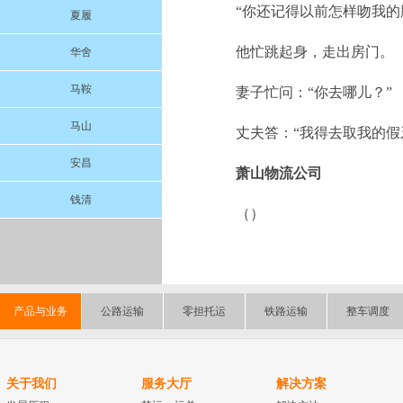
“你还记得以前怎样吻我的
夏履
他忙跳起身，走出房门。
华舍
马鞍
妻子忙问：“你去哪儿？”
马山
丈夫答：“我得去取我的假
安昌
萧山物流公司
钱清
（）
产品与业务
公路运输
零担托运
铁路运输
整车调度
关于我们
服务大厅
解决方案