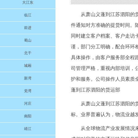
大江东
从萧山义蓬到江苏泗阳的
临江
件通知对方准确的提货时间。
前进
同时建立客户档案、客户走访
蜀山
谨，部门分工明确，配合环环
北干
具体操作，由客户服务部全程
城厢
司管理严格，重视内部培训，
新湾
护和服务。公司操作人员素质
蓬到江苏泗阳的货运部
党湾
从萧山义蓬到江苏泗阳的
河庄
标。业界普遍认为，物流业越
南阳
从全球物流产业发展情况
靖江