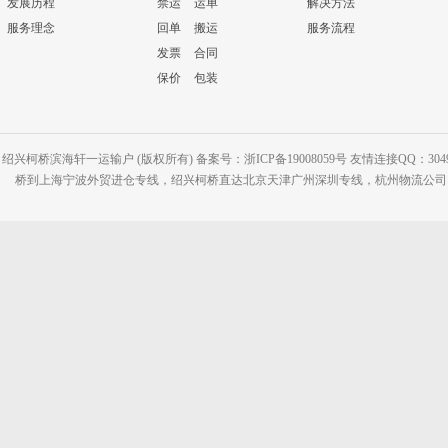
发展历程
禁运
运单
解决方法
服务理念
回单
搬运
服务流程
发票
合同
保价
包装
绍兴柯桥滨海轩一运输户 (版权所有) 备案号：浙ICP备19008059号 友情连接QQ：30495
桥到上海宁波外贸进仓专线，绍兴柯桥直达北京天津广州深圳专线，杭州物流公司网站：www.2-2