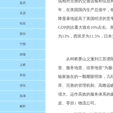
成相对完善的交通运输和信息网络
益农
年，在美国国内生产总值中，物流
瓜沥
降显著地提高了美国经济的竞
衙前
GDP的比重大致在10%左右。美国
新街
为13%，西班牙为11.5%，日本为
宁围
闻堰
从柯桥萧山义蓬到江苏泗阳的
义桥
壹、服务地壹、信誉地壹”为
所前
输家族在的一颗耀眼明珠，几
库、完善的管理机制、高瞻远
进化
强大、运作高效的服务体系的
临浦
皮、零担）物流公司。
戴村