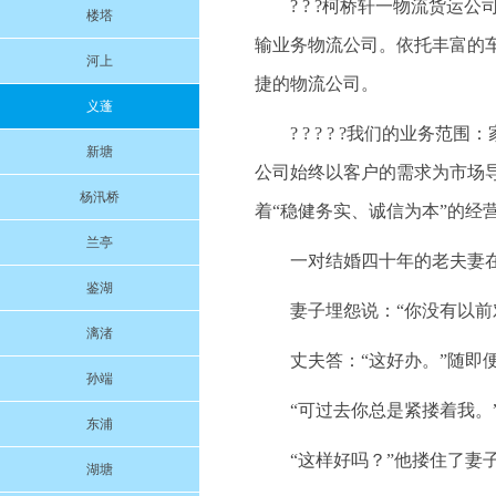
? ? ?柯桥轩一物流货
楼塔
输业务物流公司。依托丰富的
河上
捷的物流公司。
义蓬
? ? ? ? ?我们的业
新塘
公司始终以客户的需求为市场
杨汛桥
着“稳健务实、诚信为本”的经
兰亭
一对结婚四十年的老夫妻
鉴湖
妻子埋怨说：“你没有以前
漓渚
丈夫答：“这好办。”随即
孙端
“可过去你总是紧搂着我。
东浦
“这样好吗？”他搂住了妻
湖塘