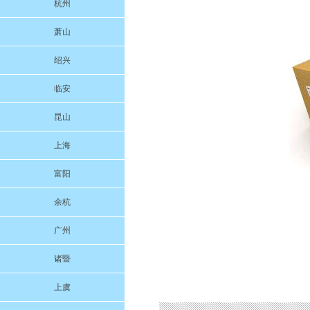
杭州
萧山
绍兴
临安
昆山
上海
富阳
余杭
广州
诸暨
上虞